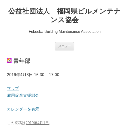
公益社団法人 福岡県ビルメンテナ
ンス協会
Fukuoka Building Maintenance Association
コ
メニュー
ン
テ
ン
青年部
ツ
へ
ス
キ
雇
2019年4月8日
16:30
–
17:00
ッ
プ
用
促
県
マップ
進
協
雇用促進支援部会
支
会
援
会
カレンダーを表示
部
議
会
室
この投稿は
2019年4月1日
。