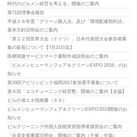
時代のビルメン経営を考える」開催のご案内
第71回理事会報告
平成２８年度「グリーン購入法」及び「環境配慮契約法」
基本方針説明会のご案内
「第２２回世界大会（ドイツ）」日本代表団大会参加者募
集の延長について【7月21日迄】
医療関連サービスマーク書類作成説明会のご案内
「ビルメンヒューマンフェア＆クリーンEXPO 2018」のお
知らせ
第39回アビリンピック福岡2017参加選手募集について
第６回「エコチューニング経営塾」開催のご案内【全協】
ビルの省エネ指南書（６９）
ビルメンヒューマンフェア＆クリーンEXPO’2019開催のお
知らせ
ビルクリーニング外国人技能実習指導者講習会のご案内
「会員支援事業説明会」開催のご案内（主催：全協）