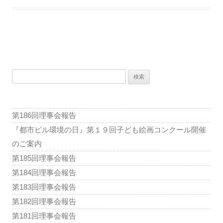
投
稿
検
ナ
索:
ビ
ゲ
第186回理事会報告
ー
『都市ビル環境の日』第１９回子ども絵画コンクール開催
シ
のご案内
ョ
第185回理事会報告
ン
第184回理事会報告
第183回理事会報告
第182回理事会報告
第181回理事会報告