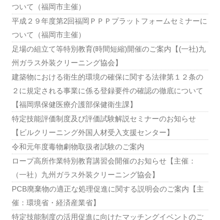
ついて（福岡市主催）
平成２９年度第2回福岡ＰＰＰプラットフォームセミナーに
ついて（福岡市主催）
足場の組立て等特別教育(時間短縮)開催のご案内【(一社)九
州ガラス外装クリーニング協会】
建築物における衛生的環境の確保に関する法律第１２条の
２に規定される事業に係る登録要件の確認の徹底について
【福岡県保健医療介護部保健衛生課】
特定技能評価制度及び評価試験解説セミナーのお知らせ
【ビルクリーニング外国人材受入支援センター】
令和元年度毒物劇物取扱者試験のご案内
ロープ高所作業特別教育講習会開催のお知らせ【主催：
（一社）九州ガラス外装クリーニング協会】
PCB廃棄物の適正な処理促進に関する説明会のご案内【主
催：環境省・経済産業省】
特定技能制度の活用促進に向けたマッチングイベントのご