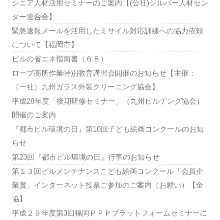
シニア人材活用セミナーのご案内【(公社)シルバー人材セン
ター連合会】
緊急速報メールを活用したミサイル対応訓練への協力依頼
について【福岡市】
ビルの省エネ指南書（６８）
ロープ高所作業特別教育講習会開催のお知らせ【主催：
（一社）九州ガラス外装クリーニング協会】
平成28年度「後期研修セミナー」（九州ビルヂング協会）
開催のご案内
『都市ビル環境の日』第10回子ども絵画コンクールのお知
らせ
第23回『都市ビル環境の日』行事のお知らせ
第１３回ビルメンテナンスこども絵画コンクール「会員企
業賞」インターネット投票ご参加のご案内（お願い）【全
協】
平成２９年度第3回福岡ＰＰＰプラットフォームセミナーに