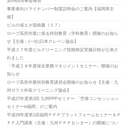
第59回理事会報告
事業者向けマイナンバー制度説明会のご案内【福岡県主
催】
ビルの省エネ指南書（５７）
ロープ高所作業に係る特別教育（学科教育）開催のお知ら
せ【主催：(一社)日本クレーン協会】
平成２７年度ビルクリーニング技能検定実施日程が公表さ
れました
「平成２８年度保全業務マネジメントセミナー」開催のお
知らせ
ロープ高所作業特別教育講習会開催のお知らせ【主催：九
州ガラス外装クリーニング協会】
平成27年度第2回 九州PPPセミナー 「空港コンセッション
セミナーin福岡」のご案内
平成28年度第1回福岡ＰＰＰプラットフォームセミナー＆Ｐ
ＰＰ入門講座（主催：九州ＰＰＰセンター）の開催につい