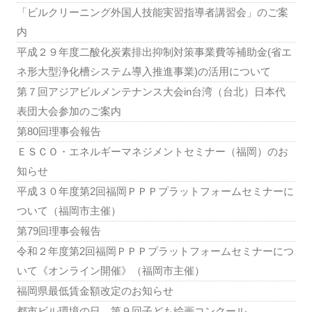
「ビルクリーニング外国人技能実習指導者講習会」のご案
内
平成２９年度二酸化炭素排出抑制対策事業費等補助金(省エ
ネ形大型浄化槽システム導入推進事業)の活用について
第７回アジアビルメンテナンス大会in台湾（台北）日本代
表団大会参加のご案内
第80回理事会報告
ＥＳＣＯ・エネルギーマネジメントセミナー（福岡）のお
知らせ
平成３０年度第2回福岡ＰＰＰプラットフォームセミナーに
ついて（福岡市主催）
第79回理事会報告
令和２年度第2回福岡ＰＰＰプラットフォームセミナーにつ
いて《オンライン開催》（福岡市主催）
福岡県最低賃金額改定のお知らせ
都市ビル環境の日 第９回子ども絵画コンクール