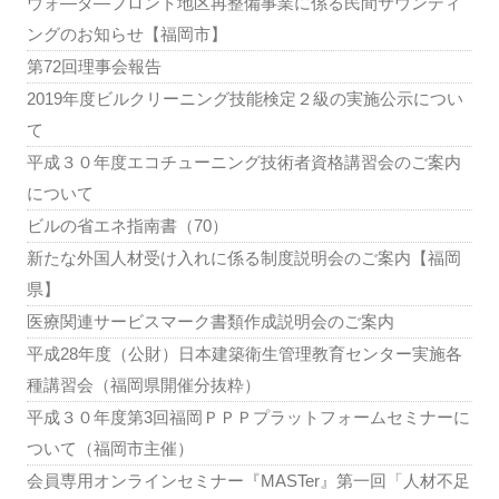
ウォ―タ―フロント地区再整備事業に係る民間サウンディ
ングのお知らせ【福岡市】
第72回理事会報告
2019年度ビルクリーニング技能検定２級の実施公示につい
て
平成３０年度エコチューニング技術者資格講習会のご案内
について
ビルの省エネ指南書（70）
新たな外国人材受け入れに係る制度説明会のご案内【福岡
県】
医療関連サービスマーク書類作成説明会のご案内
平成28年度（公財）日本建築衛生管理教育センター実施各
種講習会（福岡県開催分抜粋）
平成３０年度第3回福岡ＰＰＰプラットフォームセミナーに
ついて（福岡市主催）
会員専用オンラインセミナー『MASTer』第一回「人材不足