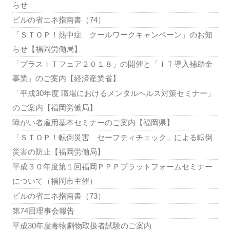
らせ
ビルの省エネ指南書（74）
「ＳＴＯＰ！熱中症 クールワークキャンペーン」のお知
らせ【福岡労働局】
「プラスＩＴフェア２０１８」の開催と「ＩＴ導入補助金
事業」のご案内【経済産業省】
「平成30年度 職場におけるメンタルヘルス対策セミナー」
のご案内【福岡労働局】
障がい者雇用基本セミナーのご案内【福岡県】
「ＳＴＯＰ！転倒災害 セーフティチェック」による転倒
災害の防止【福岡労働局】
平成３０年度第１回福岡ＰＰＰプラットフォームセミナー
について（福岡市主催）
ビルの省エネ指南書（73）
第74回理事会報告
平成30年度毒物劇物取扱者試験のご案内