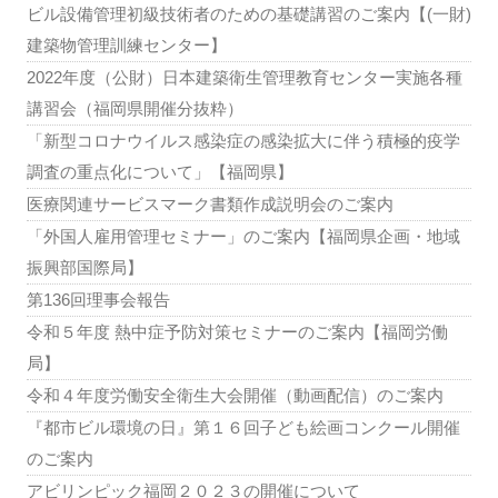
ビル設備管理初級技術者のための基礎講習のご案内【(一財)
建築物管理訓練センター】
2022年度（公財）日本建築衛生管理教育センター実施各種
講習会（福岡県開催分抜粋）
「新型コロナウイルス感染症の感染拡大に伴う積極的疫学
調査の重点化について」【福岡県】
医療関連サービスマーク書類作成説明会のご案内
「外国人雇用管理セミナー」のご案内【福岡県企画・地域
振興部国際局】
第136回理事会報告
令和５年度 熱中症予防対策セミナーのご案内【福岡労働
局】
令和４年度労働安全衛生大会開催（動画配信）のご案内
『都市ビル環境の日』第１６回子ども絵画コンクール開催
のご案内
アビリンピック福岡２０２３の開催について