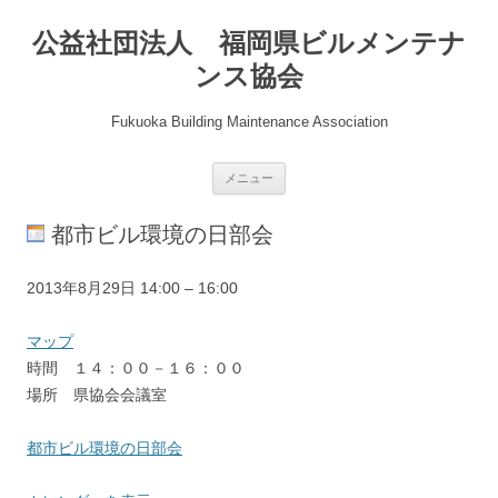
公益社団法人 福岡県ビルメンテナ
ンス協会
Fukuoka Building Maintenance Association
コ
メニュー
ン
テ
ン
都市ビル環境の日部会
ツ
へ
ス
キ
都
2013年8月29日
14:00
–
16:00
ッ
プ
市
ビ
県
マップ
ル
協
時間 １４：００－１６：００
環
会
場所 県協会会議室
境
会
の
議
都市ビル環境の日部会
日
室