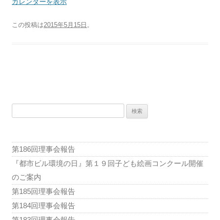
部
カレンダーを表示
会
この投稿は
2015年5月15日
。
投
稿
検
ナ
索:
ビ
ゲ
第186回理事会報告
ー
『都市ビル環境の日』第１９回子ども絵画コンクール開催
シ
のご案内
ョ
第185回理事会報告
ン
第184回理事会報告
第183回理事会報告