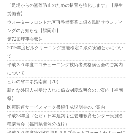
「足場からの墜落防止のための措置を強化します」【厚生
労働省】
ウォ―タ―フロント地区再整備事業に係る民間サウンディ
ングのお知らせ【福岡市】
第72回理事会報告
2019年度ビルクリーニング技能検定２級の実施公示につい
て
平成３０年度エコチューニング技術者資格講習会のご案内
について
ビルの省エネ指南書（70）
新たな外国人材受け入れに係る制度説明会のご案内【福岡
県】
医療関連サービスマーク書類作成説明会のご案内
平成28年度（公財）日本建築衛生管理教育センター実施各
種講習会（福岡県開催分抜粋）
平成３０年度第3回福岡ＰＰＰプラットフォームセミナーに