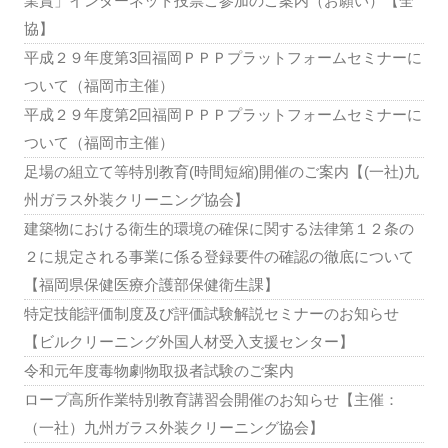
業賞」インターネット投票ご参加のご案内（お願い）【全
協】
平成２９年度第3回福岡ＰＰＰプラットフォームセミナーに
ついて（福岡市主催）
平成２９年度第2回福岡ＰＰＰプラットフォームセミナーに
ついて（福岡市主催）
足場の組立て等特別教育(時間短縮)開催のご案内【(一社)九
州ガラス外装クリーニング協会】
建築物における衛生的環境の確保に関する法律第１２条の
２に規定される事業に係る登録要件の確認の徹底について
【福岡県保健医療介護部保健衛生課】
特定技能評価制度及び評価試験解説セミナーのお知らせ
【ビルクリーニング外国人材受入支援センター】
令和元年度毒物劇物取扱者試験のご案内
ロープ高所作業特別教育講習会開催のお知らせ【主催：
（一社）九州ガラス外装クリーニング協会】