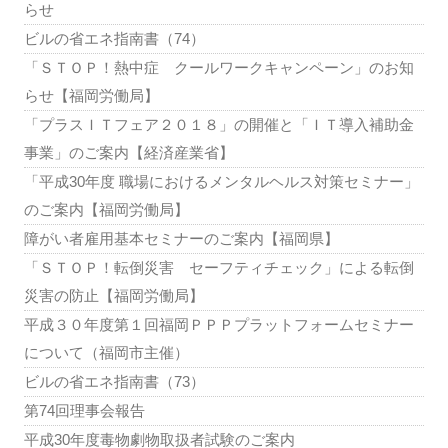
らせ
ビルの省エネ指南書（74）
「ＳＴＯＰ！熱中症 クールワークキャンペーン」のお知
らせ【福岡労働局】
「プラスＩＴフェア２０１８」の開催と「ＩＴ導入補助金
事業」のご案内【経済産業省】
「平成30年度 職場におけるメンタルヘルス対策セミナー」
のご案内【福岡労働局】
障がい者雇用基本セミナーのご案内【福岡県】
「ＳＴＯＰ！転倒災害 セーフティチェック」による転倒
災害の防止【福岡労働局】
平成３０年度第１回福岡ＰＰＰプラットフォームセミナー
について（福岡市主催）
ビルの省エネ指南書（73）
第74回理事会報告
平成30年度毒物劇物取扱者試験のご案内