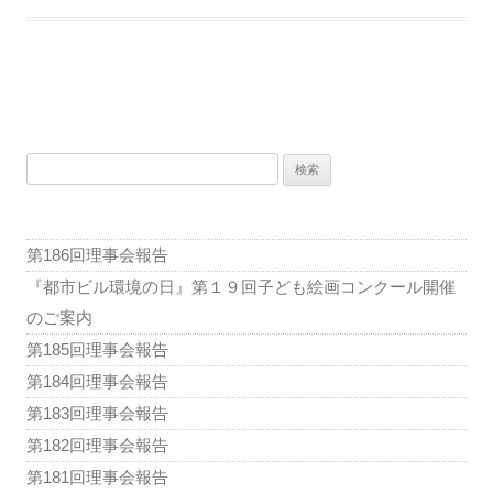
投
稿
検
ナ
索:
ビ
ゲ
第186回理事会報告
ー
『都市ビル環境の日』第１９回子ども絵画コンクール開催
シ
のご案内
ョ
第185回理事会報告
ン
第184回理事会報告
第183回理事会報告
第182回理事会報告
第181回理事会報告