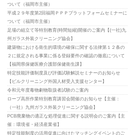
ついて（福岡市主催）
平成２９年度第2回福岡ＰＰＰプラットフォームセミナーに
ついて（福岡市主催）
足場の組立て等特別教育(時間短縮)開催のご案内【(一社)九
州ガラス外装クリーニング協会】
建築物における衛生的環境の確保に関する法律第１２条の
２に規定される事業に係る登録要件の確認の徹底について
【福岡県保健医療介護部保健衛生課】
特定技能評価制度及び評価試験解説セミナーのお知らせ
【ビルクリーニング外国人材受入支援センター】
令和元年度毒物劇物取扱者試験のご案内
ロープ高所作業特別教育講習会開催のお知らせ【主催：
（一社）九州ガラス外装クリーニング協会】
PCB廃棄物の適正な処理促進に関する説明会のご案内【主
催：環境省・経済産業省】
特定技能制度の活用促進に向けたマッチングイベントのご