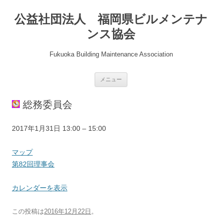
公益社団法人 福岡県ビルメンテナ
ンス協会
Fukuoka Building Maintenance Association
コ
メニュー
ン
テ
ン
総務委員会
ツ
へ
ス
キ
第
2017年1月31日
13:00
–
15:00
ッ
プ
82
回
県
マップ
理
協
第82回理事会
事
会
会
会
カレンダーを表示
議
室
この投稿は
2016年12月22日
。