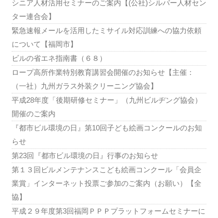
シニア人材活用セミナーのご案内【(公社)シルバー人材セン
ター連合会】
緊急速報メールを活用したミサイル対応訓練への協力依頼
について【福岡市】
ビルの省エネ指南書（６８）
ロープ高所作業特別教育講習会開催のお知らせ【主催：
（一社）九州ガラス外装クリーニング協会】
平成28年度「後期研修セミナー」（九州ビルヂング協会）
開催のご案内
『都市ビル環境の日』第10回子ども絵画コンクールのお知
らせ
第23回『都市ビル環境の日』行事のお知らせ
第１３回ビルメンテナンスこども絵画コンクール「会員企
業賞」インターネット投票ご参加のご案内（お願い）【全
協】
平成２９年度第3回福岡ＰＰＰプラットフォームセミナーに