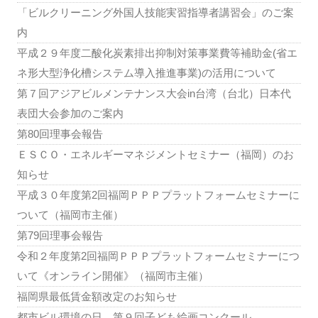
「ビルクリーニング外国人技能実習指導者講習会」のご案
内
平成２９年度二酸化炭素排出抑制対策事業費等補助金(省エ
ネ形大型浄化槽システム導入推進事業)の活用について
第７回アジアビルメンテナンス大会in台湾（台北）日本代
表団大会参加のご案内
第80回理事会報告
ＥＳＣＯ・エネルギーマネジメントセミナー（福岡）のお
知らせ
平成３０年度第2回福岡ＰＰＰプラットフォームセミナーに
ついて（福岡市主催）
第79回理事会報告
令和２年度第2回福岡ＰＰＰプラットフォームセミナーにつ
いて《オンライン開催》（福岡市主催）
福岡県最低賃金額改定のお知らせ
都市ビル環境の日 第９回子ども絵画コンクール