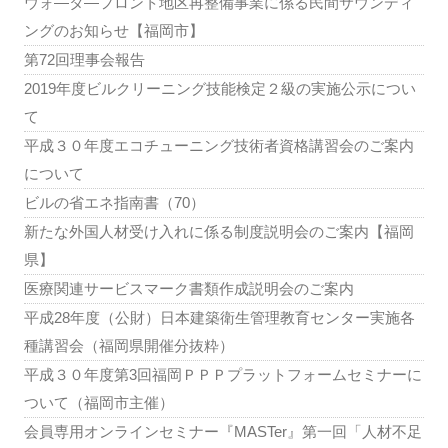
ウォ―タ―フロント地区再整備事業に係る民間サウンディ
ングのお知らせ【福岡市】
第72回理事会報告
2019年度ビルクリーニング技能検定２級の実施公示につい
て
平成３０年度エコチューニング技術者資格講習会のご案内
について
ビルの省エネ指南書（70）
新たな外国人材受け入れに係る制度説明会のご案内【福岡
県】
医療関連サービスマーク書類作成説明会のご案内
平成28年度（公財）日本建築衛生管理教育センター実施各
種講習会（福岡県開催分抜粋）
平成３０年度第3回福岡ＰＰＰプラットフォームセミナーに
ついて（福岡市主催）
会員専用オンラインセミナー『MASTer』第一回「人材不足