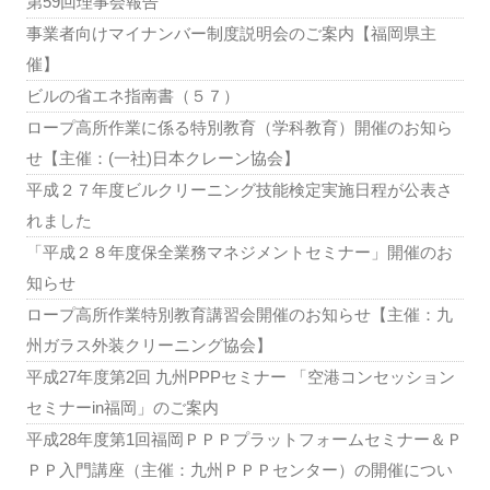
第59回理事会報告
事業者向けマイナンバー制度説明会のご案内【福岡県主
催】
ビルの省エネ指南書（５７）
ロープ高所作業に係る特別教育（学科教育）開催のお知ら
せ【主催：(一社)日本クレーン協会】
平成２７年度ビルクリーニング技能検定実施日程が公表さ
れました
「平成２８年度保全業務マネジメントセミナー」開催のお
知らせ
ロープ高所作業特別教育講習会開催のお知らせ【主催：九
州ガラス外装クリーニング協会】
平成27年度第2回 九州PPPセミナー 「空港コンセッション
セミナーin福岡」のご案内
平成28年度第1回福岡ＰＰＰプラットフォームセミナー＆Ｐ
ＰＰ入門講座（主催：九州ＰＰＰセンター）の開催につい