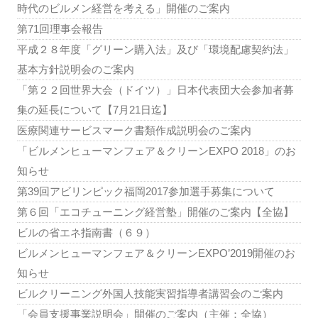
時代のビルメン経営を考える」開催のご案内
第71回理事会報告
平成２８年度「グリーン購入法」及び「環境配慮契約法」
基本方針説明会のご案内
「第２２回世界大会（ドイツ）」日本代表団大会参加者募
集の延長について【7月21日迄】
医療関連サービスマーク書類作成説明会のご案内
「ビルメンヒューマンフェア＆クリーンEXPO 2018」のお
知らせ
第39回アビリンピック福岡2017参加選手募集について
第６回「エコチューニング経営塾」開催のご案内【全協】
ビルの省エネ指南書（６９）
ビルメンヒューマンフェア＆クリーンEXPO’2019開催のお
知らせ
ビルクリーニング外国人技能実習指導者講習会のご案内
「会員支援事業説明会」開催のご案内（主催：全協）