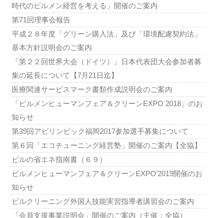
時代のビルメン経営を考える」開催のご案内
第71回理事会報告
平成２８年度「グリーン購入法」及び「環境配慮契約法」
基本方針説明会のご案内
「第２２回世界大会（ドイツ）」日本代表団大会参加者募
集の延長について【7月21日迄】
医療関連サービスマーク書類作成説明会のご案内
「ビルメンヒューマンフェア＆クリーンEXPO 2018」のお
知らせ
第39回アビリンピック福岡2017参加選手募集について
第６回「エコチューニング経営塾」開催のご案内【全協】
ビルの省エネ指南書（６９）
ビルメンヒューマンフェア＆クリーンEXPO’2019開催のお
知らせ
ビルクリーニング外国人技能実習指導者講習会のご案内
「会員支援事業説明会」開催のご案内（主催：全協）