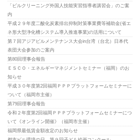
「ビルクリーニング外国人技能実習指導者講習会」のご案
内
平成２９年度二酸化炭素排出抑制対策事業費等補助金(省エ
ネ形大型浄化槽システム導入推進事業)の活用について
第７回アジアビルメンテナンス大会in台湾（台北）日本代
表団大会参加のご案内
第80回理事会報告
ＥＳＣＯ・エネルギーマネジメントセミナー（福岡）のお
知らせ
平成３０年度第2回福岡ＰＰＰプラットフォームセミナーに
ついて（福岡市主催）
第79回理事会報告
令和２年度第2回福岡ＰＰＰプラットフォームセミナーにつ
いて《オンライン開催》（福岡市主催）
福岡県最低賃金額改定のお知らせ
都市ビル環境の日 第９回子ども絵画コンクール