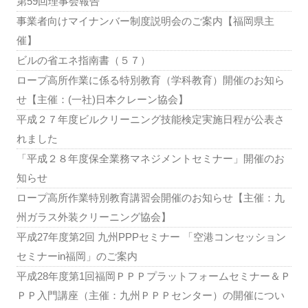
第59回理事会報告
事業者向けマイナンバー制度説明会のご案内【福岡県主
催】
ビルの省エネ指南書（５７）
ロープ高所作業に係る特別教育（学科教育）開催のお知ら
せ【主催：(一社)日本クレーン協会】
平成２７年度ビルクリーニング技能検定実施日程が公表さ
れました
「平成２８年度保全業務マネジメントセミナー」開催のお
知らせ
ロープ高所作業特別教育講習会開催のお知らせ【主催：九
州ガラス外装クリーニング協会】
平成27年度第2回 九州PPPセミナー 「空港コンセッション
セミナーin福岡」のご案内
平成28年度第1回福岡ＰＰＰプラットフォームセミナー＆Ｐ
ＰＰ入門講座（主催：九州ＰＰＰセンター）の開催につい