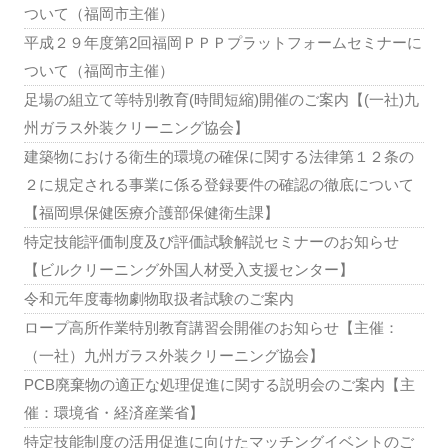
ついて（福岡市主催）
平成２９年度第2回福岡ＰＰＰプラットフォームセミナーに
ついて（福岡市主催）
足場の組立て等特別教育(時間短縮)開催のご案内【(一社)九
州ガラス外装クリーニング協会】
建築物における衛生的環境の確保に関する法律第１２条の
２に規定される事業に係る登録要件の確認の徹底について
【福岡県保健医療介護部保健衛生課】
特定技能評価制度及び評価試験解説セミナーのお知らせ
【ビルクリーニング外国人材受入支援センター】
令和元年度毒物劇物取扱者試験のご案内
ロープ高所作業特別教育講習会開催のお知らせ【主催：
（一社）九州ガラス外装クリーニング協会】
PCB廃棄物の適正な処理促進に関する説明会のご案内【主
催：環境省・経済産業省】
特定技能制度の活用促進に向けたマッチングイベントのご