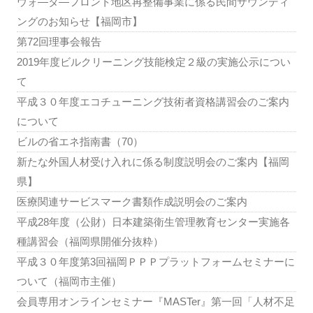
ウォ―タ―フロント地区再整備事業に係る民間サウンディ
ングのお知らせ【福岡市】
第72回理事会報告
2019年度ビルクリーニング技能検定２級の実施公示につい
て
平成３０年度エコチューニング技術者資格講習会のご案内
について
ビルの省エネ指南書（70）
新たな外国人材受け入れに係る制度説明会のご案内【福岡
県】
医療関連サービスマーク書類作成説明会のご案内
平成28年度（公財）日本建築衛生管理教育センター実施各
種講習会（福岡県開催分抜粋）
平成３０年度第3回福岡ＰＰＰプラットフォームセミナーに
ついて（福岡市主催）
会員専用オンラインセミナー『MASTer』第一回「人材不足