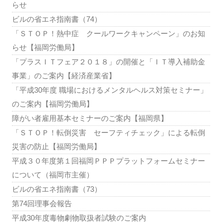
らせ
ビルの省エネ指南書（74）
「ＳＴＯＰ！熱中症 クールワークキャンペーン」のお知
らせ【福岡労働局】
「プラスＩＴフェア２０１８」の開催と「ＩＴ導入補助金
事業」のご案内【経済産業省】
「平成30年度 職場におけるメンタルヘルス対策セミナー」
のご案内【福岡労働局】
障がい者雇用基本セミナーのご案内【福岡県】
「ＳＴＯＰ！転倒災害 セーフティチェック」による転倒
災害の防止【福岡労働局】
平成３０年度第１回福岡ＰＰＰプラットフォームセミナー
について（福岡市主催）
ビルの省エネ指南書（73）
第74回理事会報告
平成30年度毒物劇物取扱者試験のご案内