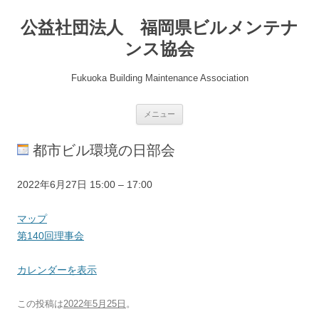
公益社団法人 福岡県ビルメンテナ
ンス協会
Fukuoka Building Maintenance Association
コ
メニュー
ン
テ
ン
都市ビル環境の日部会
ツ
へ
ス
キ
第
2022年6月27日
15:00
–
17:00
ッ
プ
140
回
県
マップ
理
協
第140回理事会
事
会
会
会
カレンダーを表示
議
室
この投稿は
2022年5月25日
。