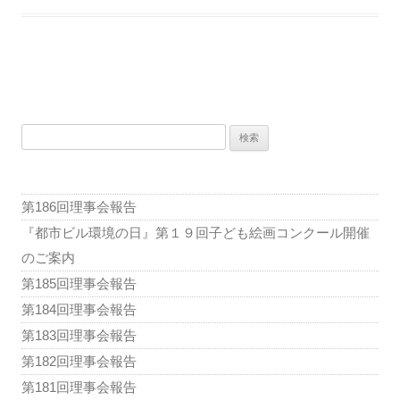
投
稿
検
ナ
索:
ビ
ゲ
第186回理事会報告
ー
『都市ビル環境の日』第１９回子ども絵画コンクール開催
シ
のご案内
ョ
第185回理事会報告
ン
第184回理事会報告
第183回理事会報告
第182回理事会報告
第181回理事会報告