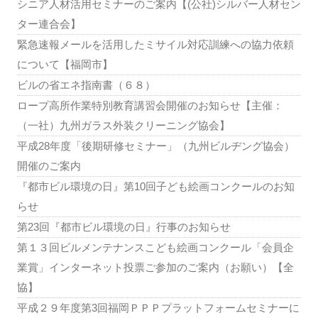
シニア人材活用セミナーのご案内【(公社)シルバー人材セン
ター連合会】
緊急速報メールを活用したミサイル対応訓練への協力依頼
について【福岡市】
ビルの省エネ指南書（６８）
ロープ高所作業特別教育講習会開催のお知らせ【主催：
（一社）九州ガラス外装クリーニング協会】
平成28年度「後期研修セミナー」（九州ビルヂング協会）
開催のご案内
『都市ビル環境の日』第10回子ども絵画コンクールのお知
らせ
第23回『都市ビル環境の日』行事のお知らせ
第１３回ビルメンテナンスこども絵画コンクール「会員企
業賞」インターネット投票ご参加のご案内（お願い）【全
協】
平成２９年度第3回福岡ＰＰＰプラットフォームセミナーに