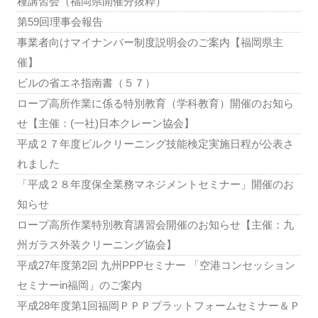
種講習会（福岡県開催分抜粋）
第59回理事会報告
事業者向けマイナンバー制度説明会のご案内【福岡県主
催】
ビルの省エネ指南書（５７）
ロープ高所作業に係る特別教育（学科教育）開催のお知ら
せ【主催：(一社)日本クレーン協会】
平成２７年度ビルクリーニング技能検定実施日程が公表さ
れました
「平成２８年度保全業務マネジメントセミナー」開催のお
知らせ
ロープ高所作業特別教育講習会開催のお知らせ【主催：九
州ガラス外装クリーニング協会】
平成27年度第2回 九州PPPセミナー 「空港コンセッション
セミナーin福岡」のご案内
平成28年度第1回福岡ＰＰＰプラットフォームセミナー＆Ｐ