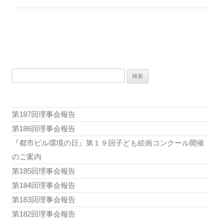
投
稿
検
ナ
索:
ビ
ゲ
第187回理事会報告
ー
第186回理事会報告
シ
『都市ビル環境の日』第１９回子ども絵画コンクール開催
ョ
のご案内
ン
第185回理事会報告
第184回理事会報告
第183回理事会報告
第182回理事会報告