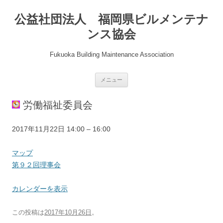
公益社団法人 福岡県ビルメンテナ
ンス協会
Fukuoka Building Maintenance Association
コ
メニュー
ン
テ
ン
労働福祉委員会
ツ
へ
ス
キ
第
2017年11月22日
14:00
–
16:00
ッ
プ
９
２
県
マップ
回
協
第９２回理事会
理
会
事
会
カレンダーを表示
会
議
室
この投稿は
2017年10月26日
。