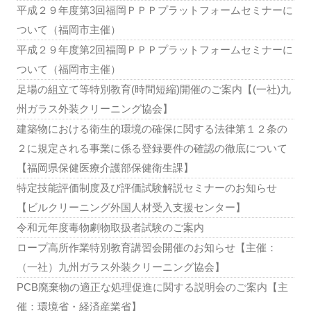
平成２９年度第3回福岡ＰＰＰプラットフォームセミナーに
ついて（福岡市主催）
平成２９年度第2回福岡ＰＰＰプラットフォームセミナーに
ついて（福岡市主催）
足場の組立て等特別教育(時間短縮)開催のご案内【(一社)九
州ガラス外装クリーニング協会】
建築物における衛生的環境の確保に関する法律第１２条の
２に規定される事業に係る登録要件の確認の徹底について
【福岡県保健医療介護部保健衛生課】
特定技能評価制度及び評価試験解説セミナーのお知らせ
【ビルクリーニング外国人材受入支援センター】
令和元年度毒物劇物取扱者試験のご案内
ロープ高所作業特別教育講習会開催のお知らせ【主催：
（一社）九州ガラス外装クリーニング協会】
PCB廃棄物の適正な処理促進に関する説明会のご案内【主
催：環境省・経済産業省】