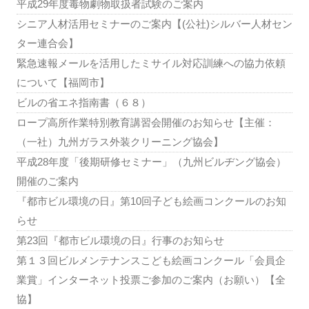
平成29年度毒物劇物取扱者試験のご案内
シニア人材活用セミナーのご案内【(公社)シルバー人材セン
ター連合会】
緊急速報メールを活用したミサイル対応訓練への協力依頼
について【福岡市】
ビルの省エネ指南書（６８）
ロープ高所作業特別教育講習会開催のお知らせ【主催：
（一社）九州ガラス外装クリーニング協会】
平成28年度「後期研修セミナー」（九州ビルヂング協会）
開催のご案内
『都市ビル環境の日』第10回子ども絵画コンクールのお知
らせ
第23回『都市ビル環境の日』行事のお知らせ
第１３回ビルメンテナンスこども絵画コンクール「会員企
業賞」インターネット投票ご参加のご案内（お願い）【全
協】