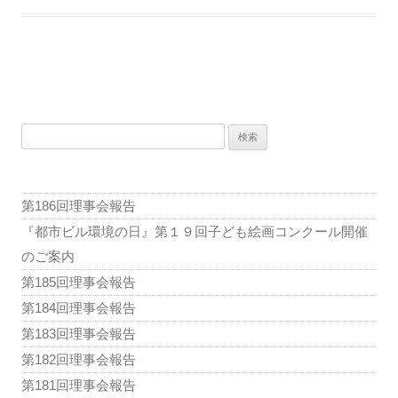
理
委
員
会
投
稿
検
ナ
索:
ビ
ゲ
第186回理事会報告
ー
『都市ビル環境の日』第１９回子ども絵画コンクール開催
シ
のご案内
ョ
第185回理事会報告
ン
第184回理事会報告
第183回理事会報告
第182回理事会報告
第181回理事会報告