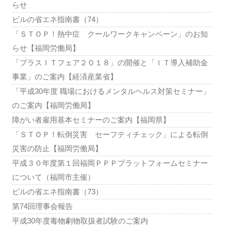
らせ
ビルの省エネ指南書（74）
「ＳＴＯＰ！熱中症 クールワークキャンペーン」のお知
らせ【福岡労働局】
「プラスＩＴフェア２０１８」の開催と「ＩＴ導入補助金
事業」のご案内【経済産業省】
「平成30年度 職場におけるメンタルヘルス対策セミナー」
のご案内【福岡労働局】
障がい者雇用基本セミナーのご案内【福岡県】
「ＳＴＯＰ！転倒災害 セーフティチェック」による転倒
災害の防止【福岡労働局】
平成３０年度第１回福岡ＰＰＰプラットフォームセミナー
について（福岡市主催）
ビルの省エネ指南書（73）
第74回理事会報告
平成30年度毒物劇物取扱者試験のご案内