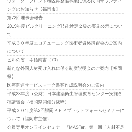
ウォ―タ―フロント地区再整備事業に係る民間サウンディ
ングのお知らせ【福岡市】
第72回理事会報告
2019年度ビルクリーニング技能検定２級の実施公示につい
て
平成３０年度エコチューニング技術者資格講習会のご案内
について
ビルの省エネ指南書（70）
新たな外国人材受け入れに係る制度説明会のご案内【福岡
県】
医療関連サービスマーク書類作成説明会のご案内
平成28年度（公財）日本建築衛生管理教育センター実施各
種講習会（福岡県開催分抜粋）
平成３０年度第3回福岡ＰＰＰプラットフォームセミナーに
ついて（福岡市主催）
会員専用オンラインセミナー『MASTer』第一回「人材不足