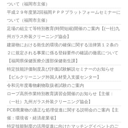
ついて（福岡市主催）
平成２９年度第2回福岡ＰＰＰプラットフォームセミナーに
ついて（福岡市主催）
足場の組立て等特別教育(時間短縮)開催のご案内【(一社)九
州ガラス外装クリーニング協会】
建築物における衛生的環境の確保に関する法律第１２条の
２に規定される事業に係る登録要件の確認の徹底について
【福岡県保健医療介護部保健衛生課】
特定技能評価制度及び評価試験解説セミナーのお知らせ
【ビルクリーニング外国人材受入支援センター】
令和元年度毒物劇物取扱者試験のご案内
ロープ高所作業特別教育講習会開催のお知らせ【主催：
（一社）九州ガラス外装クリーニング協会】
PCB廃棄物の適正な処理促進に関する説明会のご案内【主
催：環境省・経済産業省】
特定技能制度の活用促進に向けたマッチングイベントのご