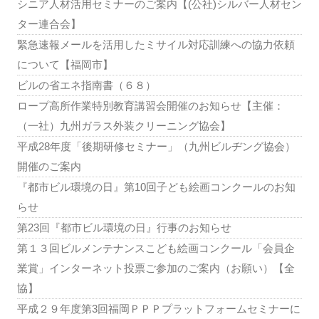
シニア人材活用セミナーのご案内【(公社)シルバー人材セン
ター連合会】
緊急速報メールを活用したミサイル対応訓練への協力依頼
について【福岡市】
ビルの省エネ指南書（６８）
ロープ高所作業特別教育講習会開催のお知らせ【主催：
（一社）九州ガラス外装クリーニング協会】
平成28年度「後期研修セミナー」（九州ビルヂング協会）
開催のご案内
『都市ビル環境の日』第10回子ども絵画コンクールのお知
らせ
第23回『都市ビル環境の日』行事のお知らせ
第１３回ビルメンテナンスこども絵画コンクール「会員企
業賞」インターネット投票ご参加のご案内（お願い）【全
協】
平成２９年度第3回福岡ＰＰＰプラットフォームセミナーに