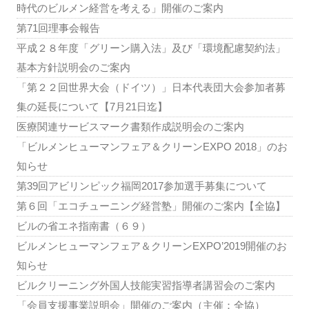
時代のビルメン経営を考える」開催のご案内
第71回理事会報告
平成２８年度「グリーン購入法」及び「環境配慮契約法」
基本方針説明会のご案内
「第２２回世界大会（ドイツ）」日本代表団大会参加者募
集の延長について【7月21日迄】
医療関連サービスマーク書類作成説明会のご案内
「ビルメンヒューマンフェア＆クリーンEXPO 2018」のお
知らせ
第39回アビリンピック福岡2017参加選手募集について
第６回「エコチューニング経営塾」開催のご案内【全協】
ビルの省エネ指南書（６９）
ビルメンヒューマンフェア＆クリーンEXPO’2019開催のお
知らせ
ビルクリーニング外国人技能実習指導者講習会のご案内
「会員支援事業説明会」開催のご案内（主催：全協）