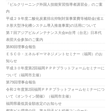
「ビルクリーニング外国人技能実習指導者講習会」のご案
内
平成２９年度二酸化炭素排出抑制対策事業費等補助金(省エ
ネ形大型浄化槽システム導入推進事業)の活用について
第７回アジアビルメンテナンス大会in台湾（台北）日本代
表団大会参加のご案内
第80回理事会報告
ＥＳＣＯ・エネルギーマネジメントセミナー（福岡）のお
知らせ
平成３０年度第2回福岡ＰＰＰプラットフォームセミナーに
ついて（福岡市主催）
第79回理事会報告
令和２年度第2回福岡ＰＰＰプラットフォームセミナーにつ
いて《オンライン開催》（福岡市主催）
福岡県最低賃金額改定のお知らせ
都市ビル環境の日 第９回子ども絵画コンクール