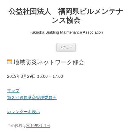
公益社団法人 福岡県ビルメンテナ
ンス協会
Fukuoka Building Maintenance Association
コ
メニュー
ン
テ
ン
地域防災ネットワーク部会
ツ
へ
ス
キ
第
2019年3月29日
16:00
–
17:00
ッ
プ
３
回
県
マップ
役
協
第３回役員選挙管理委員会
員
会
選
会
カレンダーを表示
挙
議
管
室
この投稿は
2019年3月1日
。