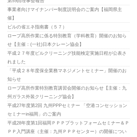
第59回理事会報告
事業者向けマイナンバー制度説明会のご案内【福岡県主
催】
ビルの省エネ指南書（５７）
ロープ高所作業に係る特別教育（学科教育）開催のお知ら
せ【主催：(一社)日本クレーン協会】
平成２７年度ビルクリーニング技能検定実施日程が公表さ
れました
「平成２８年度保全業務マネジメントセミナー」開催のお
知らせ
ロープ高所作業特別教育講習会開催のお知らせ【主催：九
州ガラス外装クリーニング協会】
平成27年度第2回 九州PPPセミナー 「空港コンセッション
セミナーin福岡」のご案内
平成28年度第1回福岡ＰＰＰプラットフォームセミナー＆Ｐ
ＰＰ入門講座（主催：九州ＰＰＰセンター）の開催につい