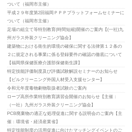
ついて（福岡市主催）
平成２９年度第2回福岡ＰＰＰプラットフォームセミナーに
ついて（福岡市主催）
足場の組立て等特別教育(時間短縮)開催のご案内【(一社)九
州ガラス外装クリーニング協会】
建築物における衛生的環境の確保に関する法律第１２条の
２に規定される事業に係る登録要件の確認の徹底について
【福岡県保健医療介護部保健衛生課】
特定技能評価制度及び評価試験解説セミナーのお知らせ
【ビルクリーニング外国人材受入支援センター】
令和元年度毒物劇物取扱者試験のご案内
ロープ高所作業特別教育講習会開催のお知らせ【主催：
（一社）九州ガラス外装クリーニング協会】
PCB廃棄物の適正な処理促進に関する説明会のご案内【主
催：環境省・経済産業省】
特定技能制度の活用促進に向けたマッチングイベントのご