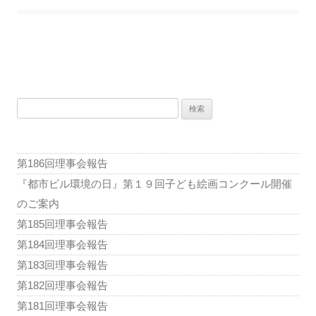
投
稿
検
ナ
索:
ビ
ゲ
第186回理事会報告
ー
『都市ビル環境の日』第１９回子ども絵画コンクール開催
シ
のご案内
ョ
第185回理事会報告
ン
第184回理事会報告
第183回理事会報告
第182回理事会報告
第181回理事会報告