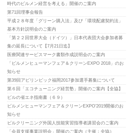
時代のビルメン経営を考える」開催のご案内
第71回理事会報告
平成２８年度「グリーン購入法」及び「環境配慮契約法」
基本方針説明会のご案内
「第２２回世界大会（ドイツ）」日本代表団大会参加者募
集の延長について【7月21日迄】
医療関連サービスマーク書類作成説明会のご案内
「ビルメンヒューマンフェア＆クリーンEXPO 2018」のお
知らせ
第39回アビリンピック福岡2017参加選手募集について
第６回「エコチューニング経営塾」開催のご案内【全協】
ビルの省エネ指南書（６９）
ビルメンヒューマンフェア＆クリーンEXPO’2019開催のお
知らせ
ビルクリーニング外国人技能実習指導者講習会のご案内
「会員支援事業説明会」開催のご案内（主催：全協）