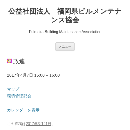
公益社団法人 福岡県ビルメンテナ
ンス協会
Fukuoka Building Maintenance Association
コ
メニュー
ン
テ
ン
政連
ツ
へ
ス
キ
環
2017年4月7日
15:00
–
16:00
ッ
プ
境
管
県
マップ
理
協
環境管理部会
部
会
会
会
カレンダーを表示
議
室
この投稿は
2017年3月21日
。