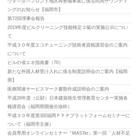
ウォ―タ―フロント地区再整備事業に係る民間サウンディ
ングのお知らせ【福岡市】
第72回理事会報告
2019年度ビルクリーニング技能検定２級の実施公示につい
て
平成３０年度エコチューニング技術者資格講習会のご案内
について
ビルの省エネ指南書（70）
新たな外国人材受け入れに係る制度説明会のご案内【福岡
県】
医療関連サービスマーク書類作成説明会のご案内
平成28年度（公財）日本建築衛生管理教育センター実施各
種講習会（福岡県開催分抜粋）
平成３０年度第3回福岡ＰＰＰプラットフォームセミナーに
ついて（福岡市主催）
会員専用オンラインセミナー『MASTer』第一回「人材不足