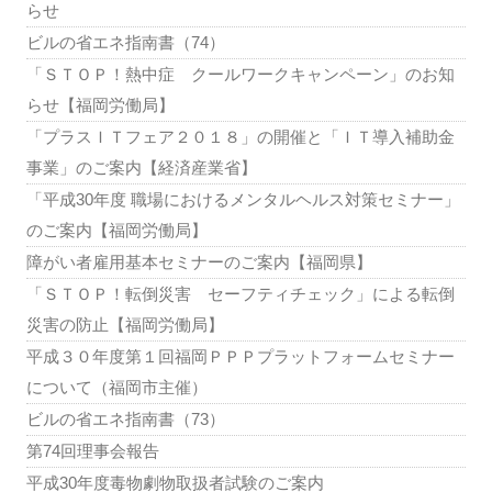
らせ
ビルの省エネ指南書（74）
「ＳＴＯＰ！熱中症 クールワークキャンペーン」のお知
らせ【福岡労働局】
「プラスＩＴフェア２０１８」の開催と「ＩＴ導入補助金
事業」のご案内【経済産業省】
「平成30年度 職場におけるメンタルヘルス対策セミナー」
のご案内【福岡労働局】
障がい者雇用基本セミナーのご案内【福岡県】
「ＳＴＯＰ！転倒災害 セーフティチェック」による転倒
災害の防止【福岡労働局】
平成３０年度第１回福岡ＰＰＰプラットフォームセミナー
について（福岡市主催）
ビルの省エネ指南書（73）
第74回理事会報告
平成30年度毒物劇物取扱者試験のご案内