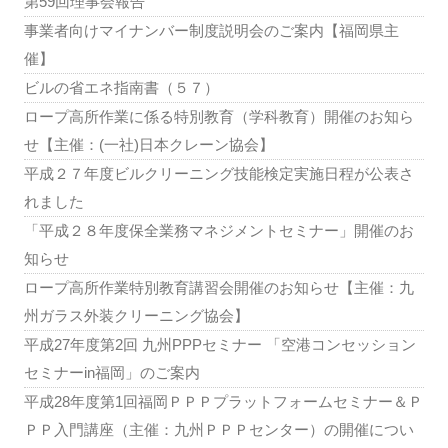
第59回理事会報告
事業者向けマイナンバー制度説明会のご案内【福岡県主
催】
ビルの省エネ指南書（５７）
ロープ高所作業に係る特別教育（学科教育）開催のお知ら
せ【主催：(一社)日本クレーン協会】
平成２７年度ビルクリーニング技能検定実施日程が公表さ
れました
「平成２８年度保全業務マネジメントセミナー」開催のお
知らせ
ロープ高所作業特別教育講習会開催のお知らせ【主催：九
州ガラス外装クリーニング協会】
平成27年度第2回 九州PPPセミナー 「空港コンセッション
セミナーin福岡」のご案内
平成28年度第1回福岡ＰＰＰプラットフォームセミナー＆Ｐ
ＰＰ入門講座（主催：九州ＰＰＰセンター）の開催につい