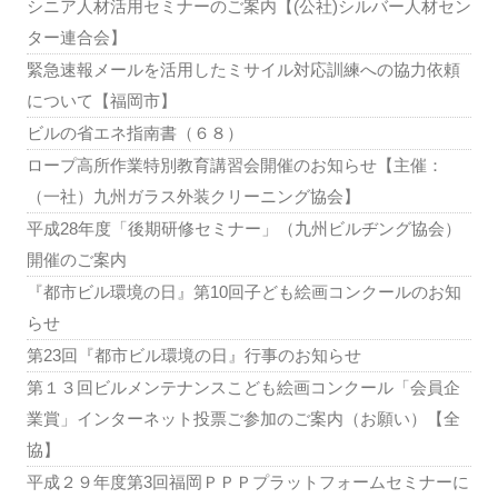
シニア人材活用セミナーのご案内【(公社)シルバー人材セン
ター連合会】
緊急速報メールを活用したミサイル対応訓練への協力依頼
について【福岡市】
ビルの省エネ指南書（６８）
ロープ高所作業特別教育講習会開催のお知らせ【主催：
（一社）九州ガラス外装クリーニング協会】
平成28年度「後期研修セミナー」（九州ビルヂング協会）
開催のご案内
『都市ビル環境の日』第10回子ども絵画コンクールのお知
らせ
第23回『都市ビル環境の日』行事のお知らせ
第１３回ビルメンテナンスこども絵画コンクール「会員企
業賞」インターネット投票ご参加のご案内（お願い）【全
協】
平成２９年度第3回福岡ＰＰＰプラットフォームセミナーに