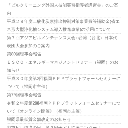
「ビルクリーニング外国人技能実習指導者講習会」のご案
内
平成２９年度二酸化炭素排出抑制対策事業費等補助金(省エ
ネ形大型浄化槽システム導入推進事業)の活用について
第７回アジアビルメンテナンス大会in台湾（台北）日本代
表団大会参加のご案内
第80回理事会報告
ＥＳＣＯ・エネルギーマネジメントセミナー（福岡）のお
知らせ
平成３０年度第2回福岡ＰＰＰプラットフォームセミナーに
ついて（福岡市主催）
第79回理事会報告
令和２年度第2回福岡ＰＰＰプラットフォームセミナーにつ
いて《オンライン開催》（福岡市主催）
福岡県最低賃金額改定のお知らせ
都市ビル環境の日 第９回子ども絵画コンクール