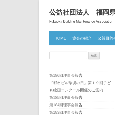
公益社団法人 福岡
Fukuoka Building Maintenance Association
HOME
協会の紹介
公益目的
検
索:
第186回理事会報告
『都市ビル環境の日』第１９回子ど
も絵画コンクール開催のご案内
第185回理事会報告
第184回理事会報告
第183回理事会報告