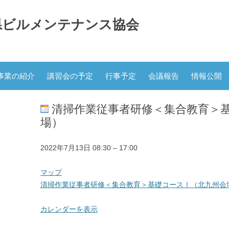
県ビルメンテナンス協会
コ
ン
事業の紹介
講習会の予定
行事予定
会議報告
情報公開
テ
ン
ツ
へ
清掃作業従事者研修＜集合教育＞
ス
キ
場）
ッ
プ
清
2022年7月13日
08:30
–
17:00
掃
作
北
マップ
業
九
清掃作業従事者研修＜集合教育＞基礎コースⅠ（北九州会
従
州
事
勤
カレンダーを表示
者
労