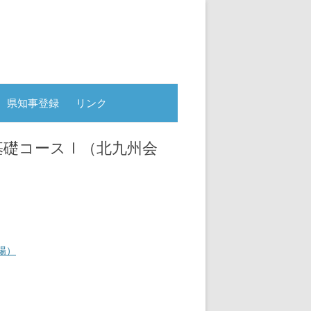
県知事登録
リンク
基礎コースⅠ（北九州会
場）