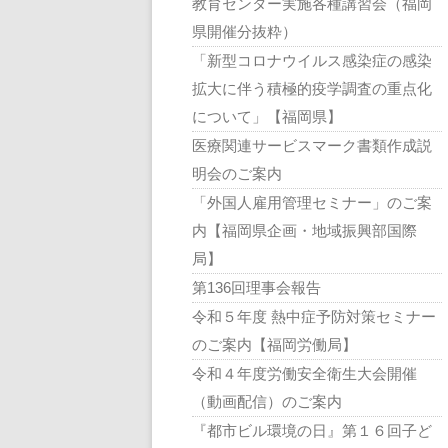
教育センター実施各種講習会（福岡
県開催分抜粋）
「新型コロナウイルス感染症の感染
拡大に伴う積極的疫学調査の重点化
について」【福岡県】
医療関連サービスマーク書類作成説
明会のご案内
「外国人雇用管理セミナー」のご案
内【福岡県企画・地域振興部国際
局】
第136回理事会報告
令和５年度 熱中症予防対策セミナー
のご案内【福岡労働局】
令和４年度労働安全衛生大会開催
（動画配信）のご案内
『都市ビル環境の日』第１６回子ど