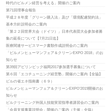
時代のビルメン経営を考える」開催のご案内
第71回理事会報告
平成２８年度「グリーン購入法」及び「環境配慮契約法」
基本方針説明会のご案内
「第２２回世界大会（ドイツ）」日本代表団大会参加者募
集の延長について【7月21日迄】
医療関連サービスマーク書類作成説明会のご案内
「ビルメンヒューマンフェア＆クリーンEXPO 2018」のお
知らせ
第39回アビリンピック福岡2017参加選手募集について
第６回「エコチューニング経営塾」開催のご案内【全協】
ビルの省エネ指南書（６９）
ビルメンヒューマンフェア＆クリーンEXPO’2019開催のお
知らせ
ビルクリーニング外国人技能実習指導者講習会のご案内
「会員支援事業説明会」開催のご案内（主催：全協）