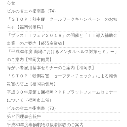
らせ
ビルの省エネ指南書（74）
「ＳＴＯＰ！熱中症 クールワークキャンペーン」のお知
らせ【福岡労働局】
「プラスＩＴフェア２０１８」の開催と「ＩＴ導入補助金
事業」のご案内【経済産業省】
「平成30年度 職場におけるメンタルヘルス対策セミナー」
のご案内【福岡労働局】
障がい者雇用基本セミナーのご案内【福岡県】
「ＳＴＯＰ！転倒災害 セーフティチェック」による転倒
災害の防止【福岡労働局】
平成３０年度第１回福岡ＰＰＰプラットフォームセミナー
について（福岡市主催）
ビルの省エネ指南書（73）
第74回理事会報告
平成30年度毒物劇物取扱者試験のご案内