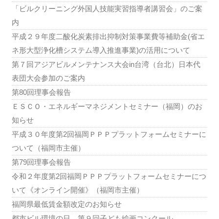
「ビルクリーニング外国人技能実習指導者講習会」のご案
内
平成２９年度二酸化炭素排出抑制対策事業費等補助金(省エ
ネ形大型浄化槽システム導入推進事業)の活用について
第７回アジアビルメンテナンス大会in台湾（台北）日本代
表団大会参加のご案内
第80回理事会報告
ＥＳＣＯ・エネルギーマネジメントセミナー（福岡）のお
知らせ
平成３０年度第2回福岡ＰＰＰプラットフォームセミナーに
ついて（福岡市主催）
第79回理事会報告
令和２年度第2回福岡ＰＰＰプラットフォームセミナーにつ
いて《オンライン開催》（福岡市主催）
福岡県最低賃金額改定のお知らせ
都市ビル環境の日 第９回子ども絵画コンクール