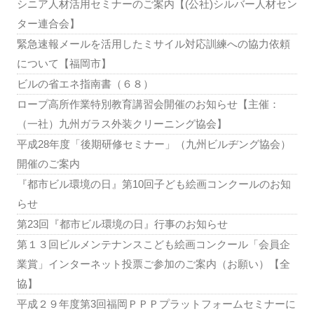
シニア人材活用セミナーのご案内【(公社)シルバー人材セン
ター連合会】
緊急速報メールを活用したミサイル対応訓練への協力依頼
について【福岡市】
ビルの省エネ指南書（６８）
ロープ高所作業特別教育講習会開催のお知らせ【主催：
（一社）九州ガラス外装クリーニング協会】
平成28年度「後期研修セミナー」（九州ビルヂング協会）
開催のご案内
『都市ビル環境の日』第10回子ども絵画コンクールのお知
らせ
第23回『都市ビル環境の日』行事のお知らせ
第１３回ビルメンテナンスこども絵画コンクール「会員企
業賞」インターネット投票ご参加のご案内（お願い）【全
協】
平成２９年度第3回福岡ＰＰＰプラットフォームセミナーに