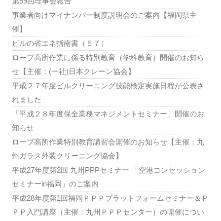
第59回理事会報告
事業者向けマイナンバー制度説明会のご案内【福岡県主
催】
ビルの省エネ指南書（５７）
ロープ高所作業に係る特別教育（学科教育）開催のお知ら
せ【主催：(一社)日本クレーン協会】
平成２７年度ビルクリーニング技能検定実施日程が公表さ
れました
「平成２８年度保全業務マネジメントセミナー」開催のお
知らせ
ロープ高所作業特別教育講習会開催のお知らせ【主催：九
州ガラス外装クリーニング協会】
平成27年度第2回 九州PPPセミナー 「空港コンセッション
セミナーin福岡」のご案内
平成28年度第1回福岡ＰＰＰプラットフォームセミナー＆Ｐ
ＰＰ入門講座（主催：九州ＰＰＰセンター）の開催につい