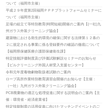
ついて（福岡市主催）
平成２９年度第2回福岡ＰＰＰプラットフォームセミナーに
ついて（福岡市主催）
足場の組立て等特別教育(時間短縮)開催のご案内【(一社)九
州ガラス外装クリーニング協会】
建築物における衛生的環境の確保に関する法律第１２条の
２に規定される事業に係る登録要件の確認の徹底について
【福岡県保健医療介護部保健衛生課】
特定技能評価制度及び評価試験解説セミナーのお知らせ
【ビルクリーニング外国人材受入支援センター】
令和元年度毒物劇物取扱者試験のご案内
ロープ高所作業特別教育講習会開催のお知らせ【主催：
（一社）九州ガラス外装クリーニング協会】
PCB廃棄物の適正な処理促進に関する説明会のご案内【主
催：環境省・経済産業省】
特定技能制度の活用促進に向けたマッチングイベントのご