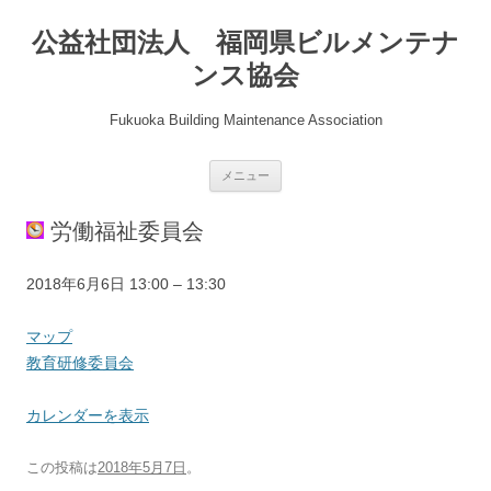
公益社団法人 福岡県ビルメンテナ
ンス協会
Fukuoka Building Maintenance Association
コ
メニュー
ン
テ
ン
労働福祉委員会
ツ
へ
ス
キ
教
2018年6月6日
13:00
–
13:30
ッ
プ
育
研
福
マップ
修
岡
教育研修委員会
委
県
員
立
カレンダーを表示
会
も
も
この投稿は
2018年5月7日
。