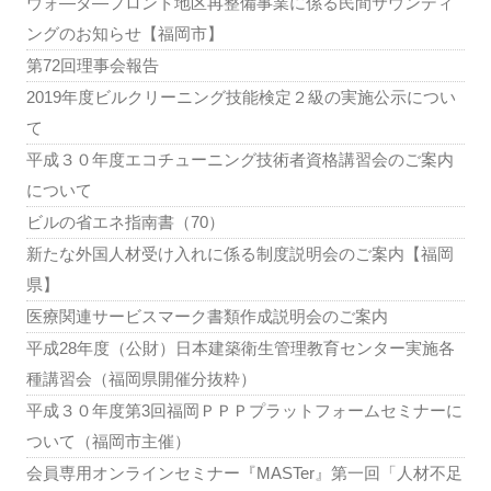
ウォ―タ―フロント地区再整備事業に係る民間サウンディ
ングのお知らせ【福岡市】
第72回理事会報告
2019年度ビルクリーニング技能検定２級の実施公示につい
て
平成３０年度エコチューニング技術者資格講習会のご案内
について
ビルの省エネ指南書（70）
新たな外国人材受け入れに係る制度説明会のご案内【福岡
県】
医療関連サービスマーク書類作成説明会のご案内
平成28年度（公財）日本建築衛生管理教育センター実施各
種講習会（福岡県開催分抜粋）
平成３０年度第3回福岡ＰＰＰプラットフォームセミナーに
ついて（福岡市主催）
会員専用オンラインセミナー『MASTer』第一回「人材不足