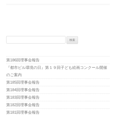
ち
文
化
セ
ン
投
タ
稿
ー
検
ナ
索:
ビ
ゲ
第186回理事会報告
ー
『都市ビル環境の日』第１９回子ども絵画コンクール開催
シ
のご案内
ョ
第185回理事会報告
ン
第184回理事会報告
第183回理事会報告
第182回理事会報告
第181回理事会報告