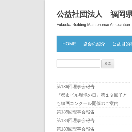
公益社団法人 福岡
Fukuoka Building Maintenance Association
HOME
協会の紹介
公益目的
検
索:
第186回理事会報告
『都市ビル環境の日』第１９回子ど
も絵画コンクール開催のご案内
第185回理事会報告
第184回理事会報告
第183回理事会報告