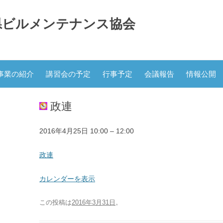
県ビルメンテナンス協会
コ
ン
事業の紹介
講習会の予定
行事予定
会議報告
情報公開
テ
ン
ツ
へ
政連
ス
キ
ッ
プ
政
2016年4月25日
10:00
–
12:00
連
政連
カレンダーを表示
この投稿は
2016年3月31日
。