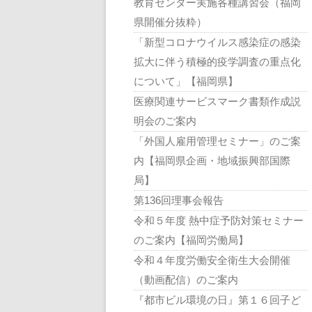
教育センター実施各種講習会（福岡
県開催分抜粋）
「新型コロナウイルス感染症の感染
拡大に伴う積極的疫学調査の重点化
について」【福岡県】
医療関連サービスマーク書類作成説
明会のご案内
「外国人雇用管理セミナー」のご案
内【福岡県企画・地域振興部国際
局】
第136回理事会報告
令和５年度 熱中症予防対策セミナー
のご案内【福岡労働局】
令和４年度労働安全衛生大会開催
（動画配信）のご案内
『都市ビル環境の日』第１６回子ど