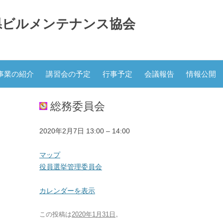
県ビルメンテナンス協会
コ
ン
事業の紹介
講習会の予定
行事予定
会議報告
情報公開
テ
ン
ツ
へ
総務委員会
ス
キ
ッ
プ
役
2020年2月7日
13:00
–
14:00
員
選
県
マップ
挙
協
役員選挙管理委員会
管
会
理
会
カレンダーを表示
委
議
員
室
この投稿は
2020年1月31日
。