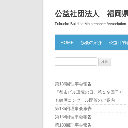
公益社団法人 福岡
Fukuoka Building Maintenance Association
HOME
協会の紹介
公益目的
検
索:
第186回理事会報告
『都市ビル環境の日』第１９回子ど
も絵画コンクール開催のご案内
第185回理事会報告
第184回理事会報告
第183回理事会報告