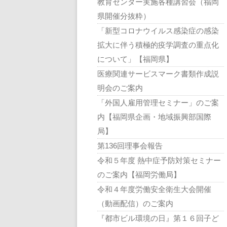
教育センター実施各種講習会（福岡
県開催分抜粋）
「新型コロナウイルス感染症の感染
拡大に伴う積極的疫学調査の重点化
について」【福岡県】
医療関連サービスマーク書類作成説
明会のご案内
「外国人雇用管理セミナー」のご案
内【福岡県企画・地域振興部国際
局】
第136回理事会報告
令和５年度 熱中症予防対策セミナー
のご案内【福岡労働局】
令和４年度労働安全衛生大会開催
（動画配信）のご案内
『都市ビル環境の日』第１６回子ど