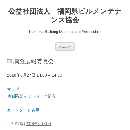
公益社団法人 福岡県ビルメンテナ
ンス協会
Fukuoka Building Maintenance Association
コ
メニュー
ン
テ
ン
調査広報委員会
ツ
へ
ス
キ
地
2018年6月27日
14:00
–
14:30
ッ
プ
域
防
県
マップ
災
協
地域防災ネットワーク部会
ネ
会
ッ
会
カレンダーを表示
ト
議
ワ
室
この投稿は
2018年5月31日
。