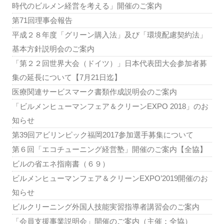
時代のビルメン経営を考える」開催のご案内
第71回理事会報告
平成２８年度「グリーン購入法」及び「環境配慮契約法」
基本方針説明会のご案内
「第２２回世界大会（ドイツ）」日本代表団大会参加者募
集の延長について【7月21日迄】
医療関連サービスマーク書類作成説明会のご案内
「ビルメンヒューマンフェア＆クリーンEXPO 2018」のお
知らせ
第39回アビリンピック福岡2017参加選手募集について
第６回「エコチューニング経営塾」開催のご案内【全協】
ビルの省エネ指南書（６９）
ビルメンヒューマンフェア＆クリーンEXPO’2019開催のお
知らせ
ビルクリーニング外国人技能実習指導者講習会のご案内
「会員支援事業説明会」開催のご案内（主催：全協）