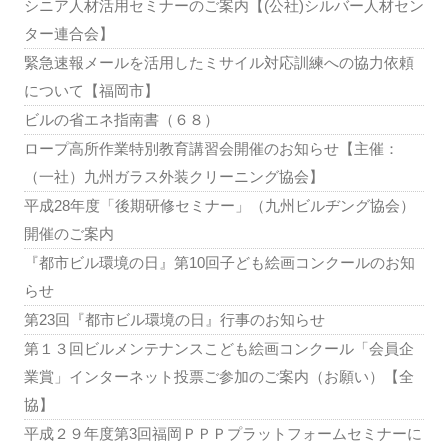
シニア人材活用セミナーのご案内【(公社)シルバー人材セン
ター連合会】
緊急速報メールを活用したミサイル対応訓練への協力依頼
について【福岡市】
ビルの省エネ指南書（６８）
ロープ高所作業特別教育講習会開催のお知らせ【主催：
（一社）九州ガラス外装クリーニング協会】
平成28年度「後期研修セミナー」（九州ビルヂング協会）
開催のご案内
『都市ビル環境の日』第10回子ども絵画コンクールのお知
らせ
第23回『都市ビル環境の日』行事のお知らせ
第１３回ビルメンテナンスこども絵画コンクール「会員企
業賞」インターネット投票ご参加のご案内（お願い）【全
協】
平成２９年度第3回福岡ＰＰＰプラットフォームセミナーに