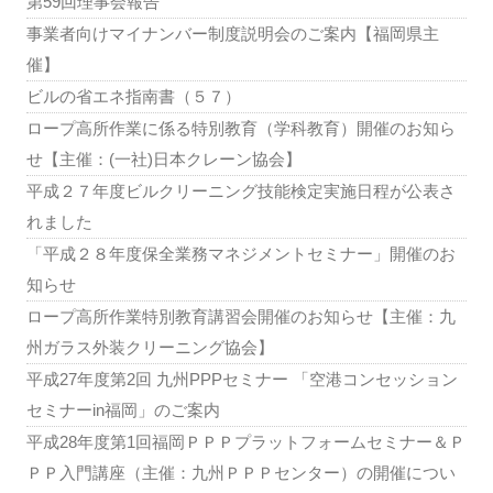
第59回理事会報告
事業者向けマイナンバー制度説明会のご案内【福岡県主
催】
ビルの省エネ指南書（５７）
ロープ高所作業に係る特別教育（学科教育）開催のお知ら
せ【主催：(一社)日本クレーン協会】
平成２７年度ビルクリーニング技能検定実施日程が公表さ
れました
「平成２８年度保全業務マネジメントセミナー」開催のお
知らせ
ロープ高所作業特別教育講習会開催のお知らせ【主催：九
州ガラス外装クリーニング協会】
平成27年度第2回 九州PPPセミナー 「空港コンセッション
セミナーin福岡」のご案内
平成28年度第1回福岡ＰＰＰプラットフォームセミナー＆Ｐ
ＰＰ入門講座（主催：九州ＰＰＰセンター）の開催につい