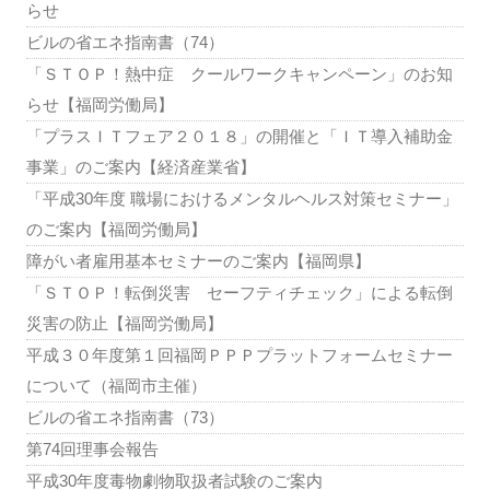
らせ
ビルの省エネ指南書（74）
「ＳＴＯＰ！熱中症 クールワークキャンペーン」のお知
らせ【福岡労働局】
「プラスＩＴフェア２０１８」の開催と「ＩＴ導入補助金
事業」のご案内【経済産業省】
「平成30年度 職場におけるメンタルヘルス対策セミナー」
のご案内【福岡労働局】
障がい者雇用基本セミナーのご案内【福岡県】
「ＳＴＯＰ！転倒災害 セーフティチェック」による転倒
災害の防止【福岡労働局】
平成３０年度第１回福岡ＰＰＰプラットフォームセミナー
について（福岡市主催）
ビルの省エネ指南書（73）
第74回理事会報告
平成30年度毒物劇物取扱者試験のご案内