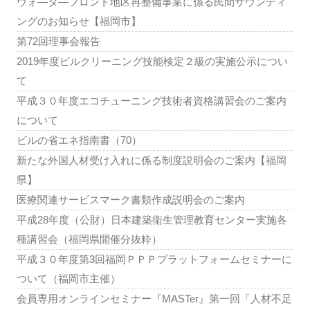
ウォ―タ―フロント地区再整備事業に係る民間サウンディ
ングのお知らせ【福岡市】
第72回理事会報告
2019年度ビルクリーニング技能検定２級の実施公示につい
て
平成３０年度エコチューニング技術者資格講習会のご案内
について
ビルの省エネ指南書（70）
新たな外国人材受け入れに係る制度説明会のご案内【福岡
県】
医療関連サービスマーク書類作成説明会のご案内
平成28年度（公財）日本建築衛生管理教育センター実施各
種講習会（福岡県開催分抜粋）
平成３０年度第3回福岡ＰＰＰプラットフォームセミナーに
ついて（福岡市主催）
会員専用オンラインセミナー『MASTer』第一回「人材不足