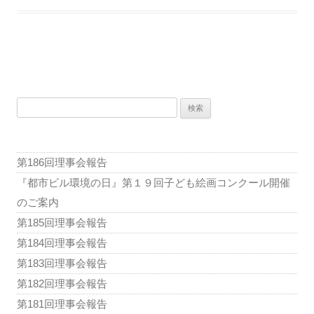
ー
ク
部
会
投
稿
検
ナ
索:
ビ
ゲ
第186回理事会報告
ー
『都市ビル環境の日』第１９回子ども絵画コンクール開催
シ
のご案内
ョ
第185回理事会報告
ン
第184回理事会報告
第183回理事会報告
第182回理事会報告
第181回理事会報告