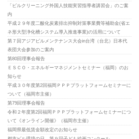
「ビルクリーニング外国人技能実習指導者講習会」のご案
内
平成２９年度二酸化炭素排出抑制対策事業費等補助金(省エ
ネ形大型浄化槽システム導入推進事業)の活用について
第７回アジアビルメンテナンス大会in台湾（台北）日本代
表団大会参加のご案内
第80回理事会報告
ＥＳＣＯ・エネルギーマネジメントセミナー（福岡）のお
知らせ
平成３０年度第2回福岡ＰＰＰプラットフォームセミナーに
ついて（福岡市主催）
第79回理事会報告
令和２年度第2回福岡ＰＰＰプラットフォームセミナーにつ
いて《オンライン開催》（福岡市主催）
福岡県最低賃金額改定のお知らせ
都市ビル環境の日 第９回子ども絵画コンクール