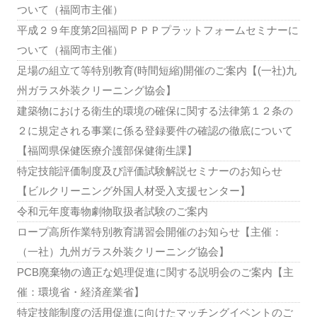
ついて（福岡市主催）
平成２９年度第2回福岡ＰＰＰプラットフォームセミナーに
ついて（福岡市主催）
足場の組立て等特別教育(時間短縮)開催のご案内【(一社)九
州ガラス外装クリーニング協会】
建築物における衛生的環境の確保に関する法律第１２条の
２に規定される事業に係る登録要件の確認の徹底について
【福岡県保健医療介護部保健衛生課】
特定技能評価制度及び評価試験解説セミナーのお知らせ
【ビルクリーニング外国人材受入支援センター】
令和元年度毒物劇物取扱者試験のご案内
ロープ高所作業特別教育講習会開催のお知らせ【主催：
（一社）九州ガラス外装クリーニング協会】
PCB廃棄物の適正な処理促進に関する説明会のご案内【主
催：環境省・経済産業省】
特定技能制度の活用促進に向けたマッチングイベントのご