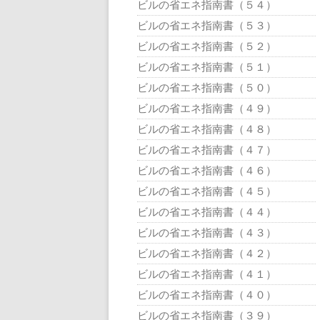
ビルの省エネ指南書（５４）
ビルの省エネ指南書（５３）
ビルの省エネ指南書（５２）
ビルの省エネ指南書（５１）
ビルの省エネ指南書（５０）
ビルの省エネ指南書（４９）
ビルの省エネ指南書（４８）
ビルの省エネ指南書（４７）
ビルの省エネ指南書（４６）
ビルの省エネ指南書（４５）
ビルの省エネ指南書（４４）
ビルの省エネ指南書（４３）
ビルの省エネ指南書（４２）
ビルの省エネ指南書（４１）
ビルの省エネ指南書（４０）
ビルの省エネ指南書（３９）