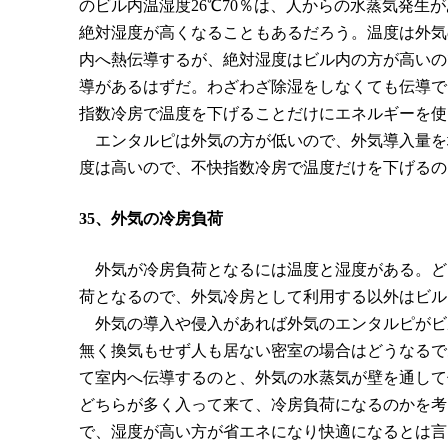
のビル内温湿度
26
℃
70
％は、人からの水蒸気発生が
絶対湿度が高くなることもあるだろう。
温度は外気
内へ熱伝導するが、絶対湿度はビル内の方が高いの
導があるはずだ。わざわざ除湿をしなくても伝導で
指数冷房で温度を下げることだけにエネルギーを使
エンタルピは外気の方が低いので、外気導入量を
度は高いので、不快指数冷房で温度だけを下げるの
35
、外気の冷房負荷
外気が冷房負荷となるには温度と湿度がある。
ど
荷となるので、外気冷房として利用する以外はビル
外気の導入や侵入があれば外気のエンタルピがビ
無く換気もせず人も居ない密室の場合はどうなるで
て室内へ伝導するのと、外気の水蒸気が壁を通して
どちらが多く入って来て、冷房負荷になるのかを考
で、湿度が高い方が省エネになり快適になるとは言