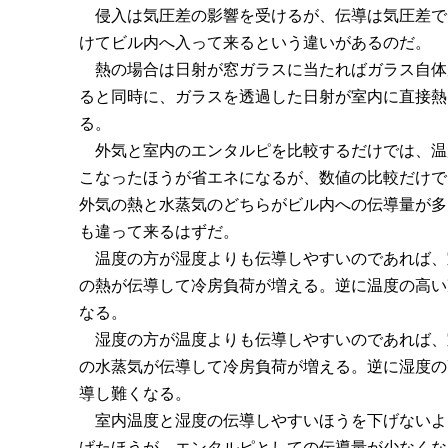
侵入は気圧差の影響を受けるが、伝導は気圧差で
けてビル内へ入って来るという違いがあるのだ。
熱の場合は日射が窓ガラスに当たればガラス自体
ると同時に、ガラスを透過した日射が室内に直接熱
る。
外気と室内のエンタルピを比較するだけでは、温
こなったほうが省エネになるが、数値の比較だけで
外気の熱と水蒸気のどちらがビル内への伝導量が多
も違って来るはずだ。
温度の方が湿度よりも伝導しやすいのであれば、
の熱が伝導して冷房負荷が増える。逆に温度の高い
なる。
湿度の方が温度よりも伝導しやすいのであれば、
の水蒸気が伝導して冷房負荷が増える。逆に湿度の
導し難くなる。
室内温度と湿度の伝導しやすいほうを下げないよ
げたほうが、エンタルピとしての伝導量が少なくな