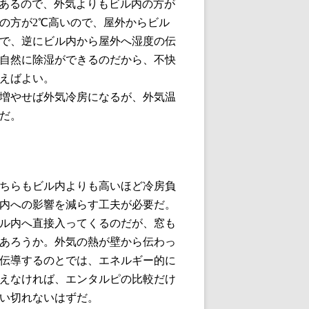
あるので、外気よりもビル内の方が
の方が
2
℃高いので、屋外からビル
で、逆にビル内から屋外へ湿度の伝
自然に除湿ができるのだから、不快
えばよい。
増やせば外気冷房になるが、外気温
だ。
ちらもビル内よりも高いほど冷房負
内への影響を減らす工夫が必要だ。
ル内へ直接入ってくるのだが、窓も
あろうか。外気の熱が壁から伝わっ
伝導するのとでは、エネルギー的に
えなければ、エンタルピの比較だけ
い切れないはずだ。