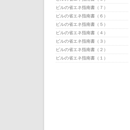
ビルの省エネ指南書（７）
ビルの省エネ指南書（６）
ビルの省エネ指南書（５）
ビルの省エネ指南書（４）
ビルの省エネ指南書（３）
ビルの省エネ指南書（２）
ビルの省エネ指南書（１）