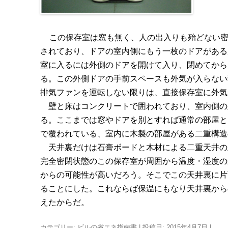
この保存室は窓も無く、人の出入りも殆どない
されており、ドアの室内側にもう一枚のドアがある
室に入るには外側のドアを開けて入り、閉めてから
る。この外側ドアの手前スペースも外気が入らない
排気ファンを運転しない限りは、直接保存室に外気
壁と床はコンクリートで囲われており、室内側の
る。ここまでは窓やドアを別とすれば通常の部屋と
で覆われている、室内に木製の部屋がある二重構造
天井裏だけは石膏ボードと木材による二重天井の
完全密閉状態のこの保存室が周囲から温度・湿度の
からの可能性が高いだろう。そこでこの天井裏に片
ることにした。これならば保温にもなり天井裏から
えたからだ。
カテゴリー:
ビルの省エネ指南書
| 投稿日:
2015年4月7日
|