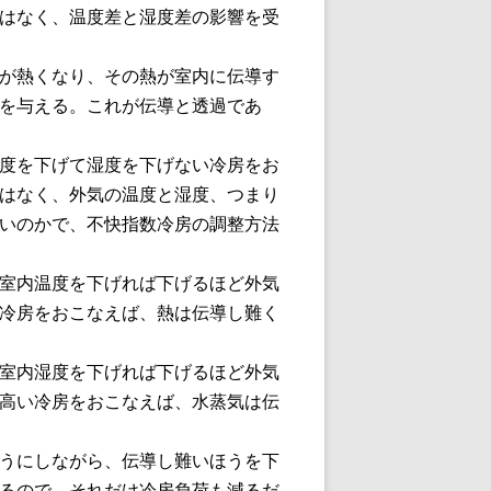
はなく、温度差と湿度差の影響を受
が熱くなり、その熱が室内に伝導す
を与える。これが伝導と透過であ
度を下げて湿度を下げない冷房をお
はなく、外気の温度と湿度、つまり
いのかで、不快指数冷房の調整方法
室内温度を下げれば下げるほど外気
冷房をおこなえば、熱は伝導し難く
室内湿度を下げれば下げるほど外気
高い冷房をおこなえば、水蒸気は伝
うにしながら、伝導し難いほうを下
るので、それだけ冷房負荷も減るだ