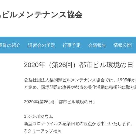
県ビルメンテナンス協会
コ
ン
事業の紹介
講習会の予定
行事予定
会議報告
情報公開
テ
ン
ツ
へ
2020年（第26回）都市ビル環境の日
ス
キ
ッ
プ
公益社団法人福岡県ビルメンテナンス協会では、1995年か
と定め、環境問題の改善や都市の美化活動に積極的に取り
2020年(第26回)「都市ビル環境の日」
1.シンポジウム
新型コロナウイルス感染回避の観点から中止いたします。
2.クリーアップ福岡