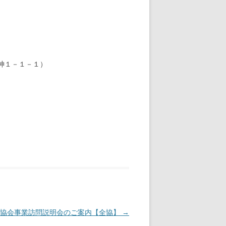
神１－１－１）
）
協会事業訪問説明会のご案内【全協】
→