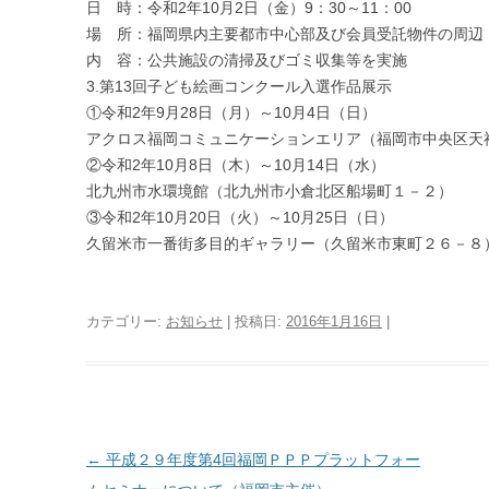
日 時：令和2年10月2日（金）9：30～11：00
場 所：福岡県内主要都市中心部及び会員受託物件の周辺
内 容：公共施設の清掃及びゴミ収集等を実施
3.第13回子ども絵画コンクール入選作品展示
①令和2年9月28日（月）～10月4日（日）
アクロス福岡コミュニケーションエリア（福岡市中央区天
②令和2年10月8日（木）～10月14日（水）
北九州市水環境館（北九州市小倉北区船場町１－２）
③令和2年10月20日（火）～10月25日（日）
久留米市一番街多目的ギャラリー（久留米市東町２６－８
カテゴリー:
お知らせ
| 投稿日:
2016年1月16日
|
投
←
平成２９年度第4回福岡ＰＰＰプラットフォー