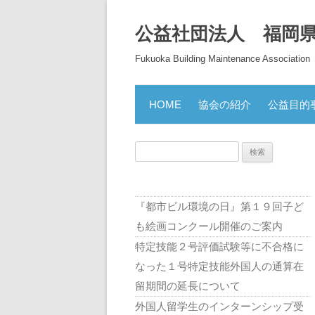
公益社団法人 福岡
Fukuoka Building Maintenance Association
HOME
協会の紹介
公益目的
検
索:
『都市ビル環境の日』第１９回子ど
も絵画コンクール開催のご案内
特定技能２号評価試験等に不合格に
なった１号特定技能外国人の通算在
留期間の延長について
外国人留学生のインターンシップ受