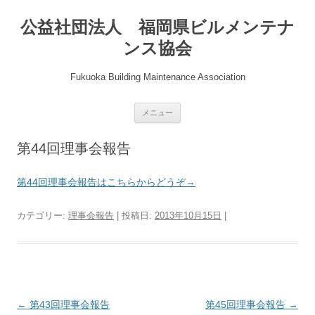
公益社団法人 福岡県ビルメンテナ
ンス協会
Fukuoka Building Maintenance Association
コ
メニュー
ン
テ
ン
第44回理事会報告
ツ
へ
ス
キ
第44回理事会報告はこちらからどうぞ→
ッ
プ
カテゴリー:
理事会報告
| 投稿日:
2013年10月15日
|
投
←
第43回理事会報告
第45回理事会報告
→