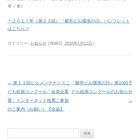
６－８）
＊２０１７年（第２３回）『都市ビル環境の日』パンフレット
はこちら⇒
カテゴリー:
お知らせ
| 投稿日:
2016年1月11日
|
投
←
第１３回ビルメンテナンスこ
『都市ビル環境の日』第10回子
稿
ども絵画コンクール「会員企業
ども絵画コンクールのお知らせ
ナ
賞」インターネット投票ご参加
→
ビ
のご案内（お願い）【全協】
ゲ
ー
検
シ
索: