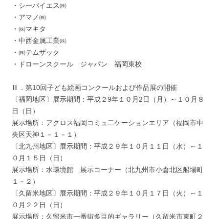
・シーバイエス㈱
・アマノ㈱
・㈱マキタ
・中西金属工業㈱
・㈱テムザック
・ドローンスクール ジャパン 福岡東校
Ⅲ．第10回子ども絵画コンクールおよび作品展の開催
〔福岡地区〕展示期間：平成２9年１０月2日（月）～１０月８
日（日）
展示場所：アクロス福岡コミュ二ケーションエリア（福岡市中
央区天神１－１－１）
〔北九州地区〕展示期間：平成２９年１０月１１日（水）～１
０月１５日（日）
展示場所：水環境館 展示コーナー（北九州市小倉北区船場町
１－２）
〔久留米地区〕展示期間：平成２９年１０月１７日（火）～１
０月２２日（日）
展示場所：久留米市一番街多目的ギャラリー（久留米市東町２