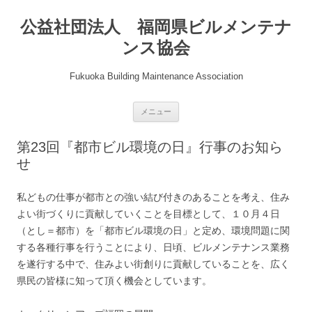
公益社団法人 福岡県ビルメンテナ
ンス協会
Fukuoka Building Maintenance Association
コ
メニュー
ン
テ
ン
第23回『都市ビル環境の日』行事のお知ら
ツ
へ
せ
ス
キ
ッ
プ
私どもの仕事が都市との強い結び付きのあることを考え、住み
よい街づくりに貢献していくことを目標として、１０月４日
（とし＝都市）を「都市ビル環境の日」と定め、環境問題に関
する各種行事を行うことにより、日頃、ビルメンテナンス業務
を遂行する中で、住みよい街創りに貢献していることを、広く
県民の皆様に知って頂く機会としています。