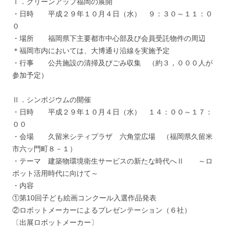
Ⅰ．クリーンアップ福岡の展開
・日時 平成２９年１０月４日（水） ９：３０～１１：０
０
・場所 福岡県下主要都市中心部及び会員受託物件の周辺
＊福岡市内においては、大博通り沿線を実施予定
・行事 公共施設の清掃及びごみ収集 （約３，０００人が
参加予定）
Ⅱ．シンポジウムの開催
・日時 平成２９年１０月４日（水） １４：００～１７：
００
・会場 久留米シティプラザ 六角堂広場 （福岡県久留米
市六ッ門町８－１）
・テーマ 建築物環境衛生サービスの新たな時代へⅡ ～ロ
ボット活用時代に向けて～
・内容
①第10回子ども絵画コンクール入選作品発表
②ロボットメーカーによるプレゼンテーション（６社）
〔出展ロボットメーカー〕