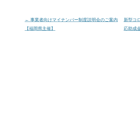
投
←
事業者向けマイナンバー制度説明会のご案内
新型コ
稿
【福岡県主催】
応助成
ナ
ビ
ゲ
ー
シ
ョ
ン