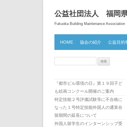
公益社団法人 福岡
Fukuoka Building Maintenance Association
HOME
協会の紹介
公益目的
検
索:
『都市ビル環境の日』第１９回子ど
も絵画コンクール開催のご案内
特定技能２号評価試験等に不合格に
なった１号特定技能外国人の通算在
留期間の延長について
外国人留学生のインターンシップ受