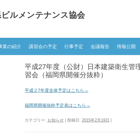
県ビルメンテナンス協会
コ
ン
事業の紹介
講習会の予定
行事予定
会議報告
情報公開
テ
ン
ツ
へ
平成27年度（公財）日本建築衛生管
ス
キ
習会（福岡県開催分抜粋）
ッ
プ
平成２7年度全体予定はこちら→
福岡県開催抜粋予定表はこちら→
カテゴリー:
お知らせ
| 投稿日:
2015年2月19日
|