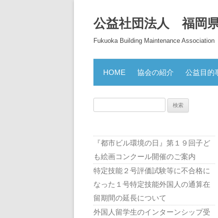
公益社団法人 福岡
Fukuoka Building Maintenance Association
HOME
協会の紹介
公益目的
検
索:
『都市ビル環境の日』第１９回子ど
も絵画コンクール開催のご案内
特定技能２号評価試験等に不合格に
なった１号特定技能外国人の通算在
留期間の延長について
外国人留学生のインターンシップ受