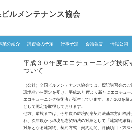
県ビルメンテナンス協会
コ
ン
事業の紹介
講習会の予定
行事予定
会議報告
情報公開
テ
ン
ツ
へ
平成３０年度エコチューニング技術
ス
キ
ついて
ッ
プ
（公社）全国ビルメンテナンス協会では、標記講習会のご
環境省から選定を受け、平成28年度より新たにエコチュー
エコチューニング技術者が誕生しています。また100を超
として認定を取得しております。
他方、環境者では、今年度の環境配慮契約法基本方針検討
れ、次年度から環境配慮契約法の対象として「建築物維持
対象となる建築物、契約方式・契約期間、評価項目・方法