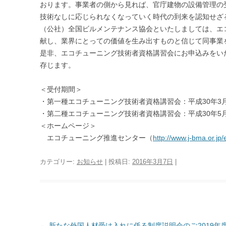
おります。事業者の側から見れば、官庁建物の設備管理の
技術なしに応じられなくなっていく時代の到来を認知せざ
（公社）全国ビルメンテナンス協会といたしましては、エ
献し、業界にとっての価値を生み出すものと信じて同事業
是非、エコチューニング技術者資格講習会にお申込みをい
存じます。
＜受付期間＞
・第一種エコチューニング技術者資格講習会：平成30年3月5日
・第二種エコチューニング技術者資格講習会：平成30年5月7日
＜ホームページ＞
エコチューニング推進センター（
http://www.j-bma.or.jp/
カテゴリー:
お知らせ
| 投稿日:
2016年3月7日
|
投
←
新たな外国人材受け入れに係る制度説明会のご
2019