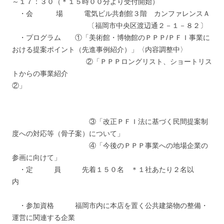
～１７：３０（＊１５時００分より受付開始）
・会 場 電気ビル共創館３階 カンファレンスＡ
〔福岡市中央区渡辺通２－１－８２〕
・プログラム ①「美術館・博物館のＰＰＰ/ＰＦＩ事業に
おける提案ポイント（先進事例紹介）」〈内容調整中〉
②「ＰＰＰロングリスト、ショートリス
トからの事業紹介
②」
③「改正ＰＦＩ法に基づく民間提案制
度への対応等（骨子案）について」
④「今後のＰＰＰ事業への地場企業の
参画に向けて」
・定 員 先着１５０名 ＊１社あたり２名以
内
・参加資格 福岡市内に本店を置く公共建築物の整備・
運営に関連する企業