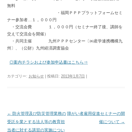
無料
・福岡ＰＰＰプラットフォームセミ
ナー参加者…１，０００円
・交流会費 １，０００円（セミナー終了後、講師を
交えて交流会を開催）
・共同主催 九州ＰＰＰセンター〔㈱産学連携機構九
州〕、（公財）九州経済調査協会
◎案内チラシおよび参加申込書はこちら⇒
カテゴリー:
お知らせ
| 投稿日:
2013年1月7日
|
投
←
防火管理及び防災管理業務の
障がい者雇用促進セミナーの開
稿
受託を業とする法人等の教育担
催について
→
ナ
当者に対する講習の実施につい