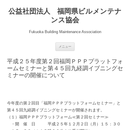
公益社団法人 福岡県ビルメンテナ
ンス協会
Fukuoka Building Maintenance Association
コ
メニュー
ン
テ
ン
平成２５年度第２回福岡ＰＰＰプラットフォ
ツ
へ
ームセミナーと第４５回九経調イブニングセ
ス
キ
ミナーの開催について
ッ
プ
今年度の第２回目「福岡ＰＰＰプラットフォームセミナー」と
第４５回九経調イブニングセミナーが開催されます。
（１）福岡ＰＰＰプラットフォーム≪第２回セミナー≫
・開 催 日 平成２５年１２月２日（月）１５：３０