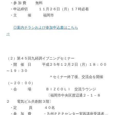
・参 加 費 無料
・申込締切 １１月２６日（月）１７時必着
・主 催 福岡市
◎案内チラシおよび参加申込書はこちら
⇒
（２）第４５回九経調イブニングセミナー
・開 催 日 平成２５年１２月２日（月）１８：００
～１９：３０
＊セミナー終了後、交流会を開催
（～２０：００）
・会 場 ＢＩＺＣＯＬＩ 交流ラウンジ
〔福岡市中央区渡辺通２－１－８
２ 電気ビル共創館３階〕
・定 員 ４０名
・参 加 費 ・九州ＰＰＰセンター実践講座受講者…