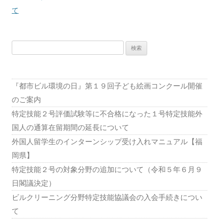
ビ
て
ゲ
ー
検
シ
索:
ョ
ン
『都市ビル環境の日』第１９回子ども絵画コンクール開催
のご案内
特定技能２号評価試験等に不合格になった１号特定技能外
国人の通算在留期間の延長について
外国人留学生のインターンシップ受け入れマニュアル【福
岡県】
特定技能２号の対象分野の追加について（令和５年６月９
日閣議決定）
ビルクリーニング分野特定技能協議会の入会手続きについ
て