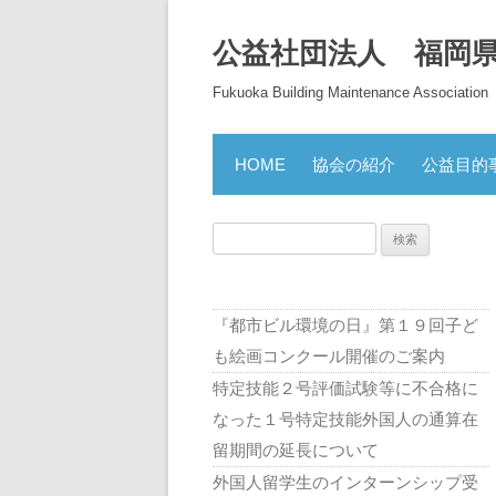
公益社団法人 福岡
Fukuoka Building Maintenance Association
HOME
協会の紹介
公益目的
検
索:
『都市ビル環境の日』第１９回子ど
も絵画コンクール開催のご案内
特定技能２号評価試験等に不合格に
なった１号特定技能外国人の通算在
留期間の延長について
外国人留学生のインターンシップ受