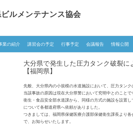
県ビルメンテナンス協会
コ
ン
事業の紹介
講習会の予定
行事予定
会議報告
情報公開
テ
ン
ツ
へ
大分県で発生した圧力タンク破裂に
ス
キ
【福岡県】
ッ
プ
先般、大分県内の小規模の水道施設において、圧力タンク
当該事故の原因は現在大分県警において究明中とのことで
衛生・食品安全部水道課から、同様の方式の施設を設置し
について各都道府県へ依頼がありました。
つきましては、福岡県保健医療介護部保健衛生課長より各
で、お知らせいたします。