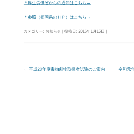
＊厚生労働省からの通知はこちら→
＊参照（福岡県のＨＰ）はこちら→
カテゴリー:
お知らせ
| 投稿日:
2016年1月15日
|
投
←
平成29年度毒物劇物取扱者試験のご案内
令和元
稿
ナ
ビ
ゲ
ー
シ
ョ