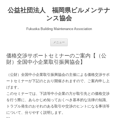
公益社団法人 福岡県ビルメンテナ
ンス協会
Fukuoka Building Maintenance Association
コ
メニュー
ン
テ
ン
価格交渉サポートセミナーのご案内【（公
ツ
へ
財）全国中小企業取引振興協会】
ス
キ
ッ
プ
（公財）全国中小企業取引振興協会の主催による価格交渉サポ
ートセミナーが下記のとおり開催されますので、ご案内申し上
げます。
このセミナーでは、下請等中小企業の方が取引先との価格交渉
を行う際に、あらかじめ知っておくべき基本的な法律の知識、
トラブル発生のおそれのある取引や交渉のヒントになる事項等
について、分りやすく説明します。