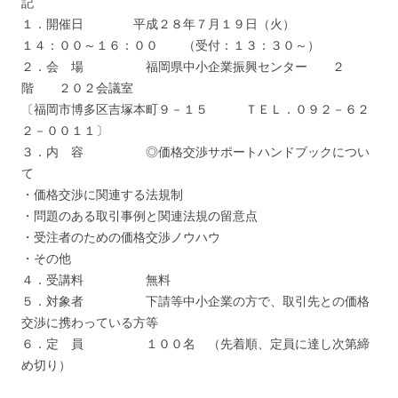
記
１．開催日 平成２８年７月１９日（火）
１４：００～１６：００ （受付：１３：３０～）
２．会 場 福岡県中小企業振興センター ２
階 ２０２会議室
〔福岡市博多区吉塚本町９－１５ ＴＥＬ．０９２－６２
２－００１１〕
３．内 容 ◎価格交渉サポートハンドブックについ
て
・価格交渉に関連する法規制
・問題のある取引事例と関連法規の留意点
・受注者のための価格交渉ノウハウ
・その他
４．受講料 無料
５．対象者 下請等中小企業の方で、取引先との価格
交渉に携わっている方等
６．定 員 １００名 （先着順、定員に達し次第締
め切り）