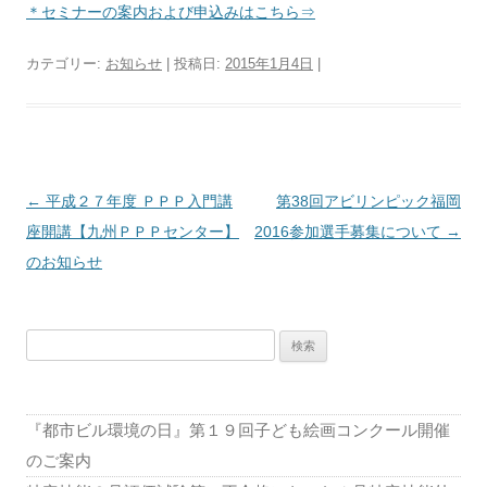
＊セミナーの案内および申込みはこちら⇒
カテゴリー:
お知らせ
| 投稿日:
2015年1月4日
|
投
←
平成２７年度 ＰＰＰ入門講
第38回アビリンピック福岡
稿
座開講【九州ＰＰＰセンター】
2016参加選手募集について
→
ナ
のお知らせ
ビ
ゲ
検
ー
索:
シ
ョ
『都市ビル環境の日』第１９回子ども絵画コンクール開催
ン
のご案内