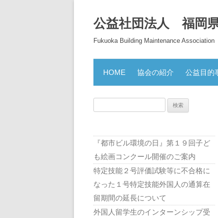
公益社団法人 福岡
Fukuoka Building Maintenance Association
HOME
協会の紹介
公益目的
検
索:
『都市ビル環境の日』第１９回子ど
も絵画コンクール開催のご案内
特定技能２号評価試験等に不合格に
なった１号特定技能外国人の通算在
留期間の延長について
外国人留学生のインターンシップ受