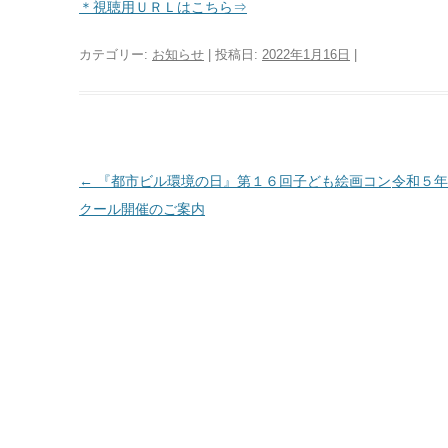
＊視聴用ＵＲＬはこちら⇒
カテゴリー:
お知らせ
| 投稿日:
2022年1月16日
|
投
←
『都市ビル環境の日』第１６回子ども絵画コン
令和５年
稿
クール開催のご案内
ナ
ビ
ゲ
ー
シ
ョ
ン