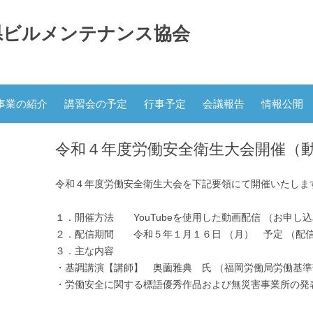
県ビルメンテナンス協会
コ
ン
事業の紹介
講習会の予定
行事予定
会議報告
情報公開
テ
ン
ツ
へ
令和４年度労働安全衛生大会開催（
ス
キ
ッ
プ
令和４年度労働安全衛生大会を下記要領にて開催いたしま
１．開催方法 YouTubeを使用した動画配信 （お申し
２．配信期間 令和５年１月１６日 （月） 予定 （配
３．主な内容
・基調講演【講師】 奥薗雅典 氏 （福岡労働局労働基
・労働安全に関する標語優秀作品および無災害事業所の発