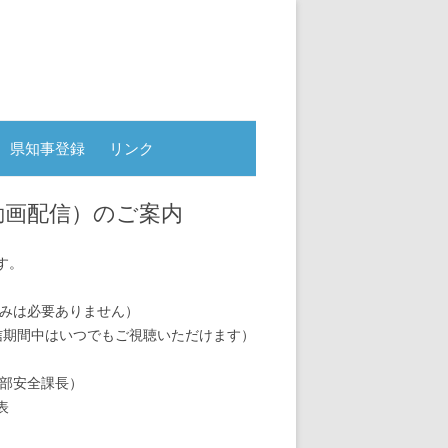
県知事登録
リンク
動画配信）のご案内
す。
込みは必要ありません）
信期間中はいつでもご視聴いただけます）
準部安全課長）
表