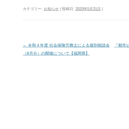
カテゴリー:
お知らせ
| 投稿日:
2020年5月31日
|
投
←
令和４年度 社会保険労務士による個別相談会
『都市
稿
（8月分）の開催について【福岡県】
ナ
ビ
ゲ
ー
シ
ョ
ン