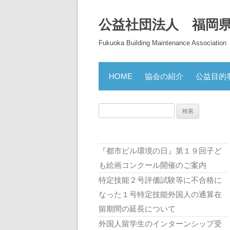
公益社団法人 福岡
Fukuoka Building Maintenance Association
HOME
協会の紹介
公益目的
検
索:
『都市ビル環境の日』第１９回子ど
も絵画コンクール開催のご案内
特定技能２号評価試験等に不合格に
なった１号特定技能外国人の通算在
留期間の延長について
外国人留学生のインターンシップ受