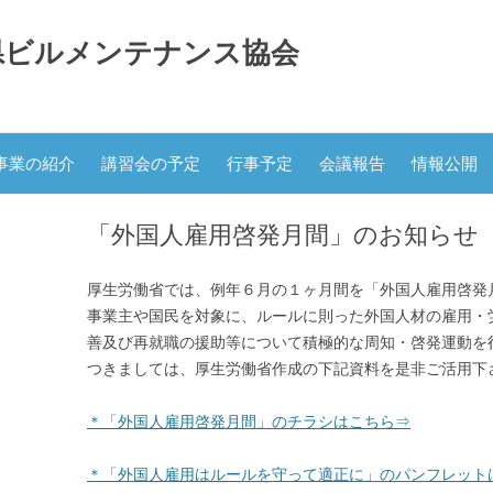
県ビルメンテナンス協会
コ
ン
事業の紹介
講習会の予定
行事予定
会議報告
情報公開
テ
ン
ツ
へ
「外国人雇用啓発月間」のお知らせ
ス
キ
ッ
プ
厚生労働省では、例年６月の１ヶ月間を「外国人雇用啓発
事業主や国民を対象に、ルールに則った外国人材の雇用・
善及び再就職の援助等について積極的な周知・啓発運動を
つきましては、厚生労働省作成の下記資料を是非ご活用下
＊「外国人雇用啓発月間」のチラシはこちら⇒
＊「外国人雇用はルールを守って適正に」のパンフレット