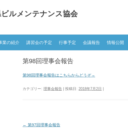
県ビルメンテナンス協会
コ
ン
事業の紹介
講習会の予定
行事予定
会議報告
情報公開
テ
ン
ツ
へ
第98回理事会報告
ス
キ
ッ
プ
第98回理事会報告はこちらからどうぞ→
カテゴリー:
理事会報告
| 投稿日:
2018年7月2日
|
投
←
第97回理事会報告