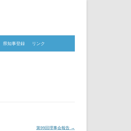
県知事登録
リンク
第99回理事会報告
→