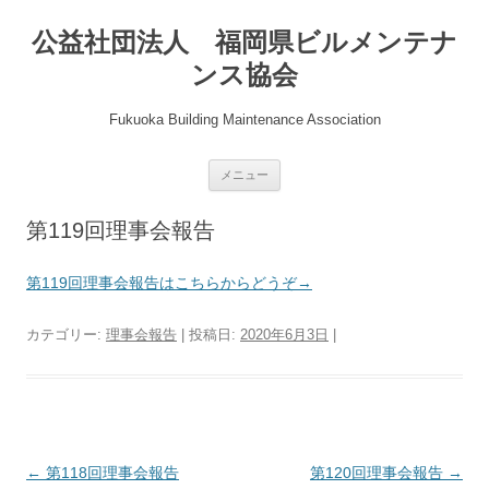
公益社団法人 福岡県ビルメンテナ
ンス協会
Fukuoka Building Maintenance Association
コ
メニュー
ン
テ
ン
第119回理事会報告
ツ
へ
ス
キ
第119回理事会報告はこちらからどうぞ→
ッ
プ
カテゴリー:
理事会報告
| 投稿日:
2020年6月3日
|
投
←
第118回理事会報告
第120回理事会報告
→