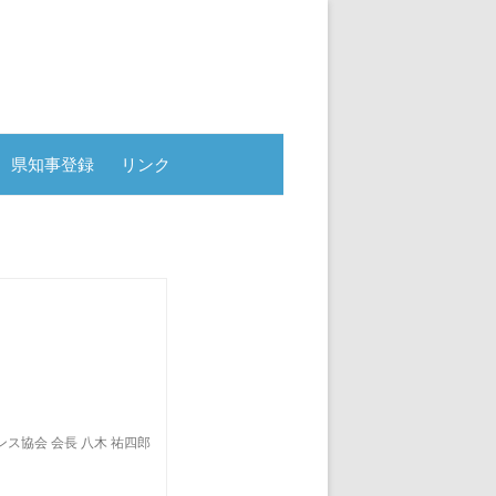
県知事登録
リンク
 会長 八木 祐四郎