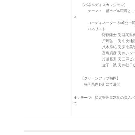
【パネルディスカッション】
テーマ： 都市ビル環境とこれ
ス
コーディネーター 神崎公一郎
パネリスト
野原隆士 氏 福岡県保健
戸嶋弘一 氏 中央地所
八木秀紀 氏 東京美装
富島貞彦 氏 ㈱シンコー
打越基安 氏 三洋ビル
金子 誠 氏 ㈱朝日ビル
【クリーンアップ福岡】
福岡県内各所にて展開
４．テーマ 指定管理者制度の参入パ
て