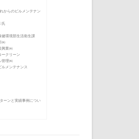
からのビルメンテナン
 氏
環境部生活衛生課
㈱
興業㈱
クリーン
管理㈱
メンテナンス
ターンと実績事例につい