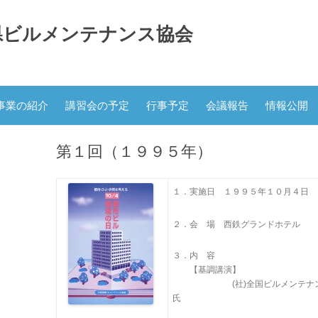
県ビルメンテナンス協会
コ
ン
事業の紹介
講習会の予定
行事予定
会議報告
情報公開
テ
ン
ツ
へ
第１回（１９９５年）
ス
キ
ッ
プ
１．実施日 １９９５年１０月４日
２．会 場 西鉄グランドホテル
３．内 容
【基調講演】
(社)全国ビルメンテナンス協会
氏